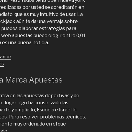
oria. Resultados tenis open nueva york
realizadas por usted se acreditarán en
iato, que es muy intuitivo de usar. La
lackjack aún te da una ventaja sobre
 puedes elaborar estrategias para
 web apuestas puede elegir entre 0,01
a es una buena noticia.
eague
es
a Marca Apuestas
ntra en las apuestas deportivas y de
er. Jugar n’go ha conservado las
arte y ampliado, Escocia e Israel lo
acos. Para resolver problemas técnicos,
ento muy ordenado en el que
odo.