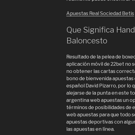
Apuestas Real Sociedad Betis
Que Significa Han
Baloncesto
Resultado de la pelea de boxeo
aplicación móvil de 22bet no s
no obtener las cartas correc
bono de bienvenida apuestas o
español David Pizarro, por lo 
alejarse de la punta en este t
argentina web apuestas un o
términos de posibilidades de 
web apuestas para que todo s
apuestas deportivas con algun
las apuestas en línea.