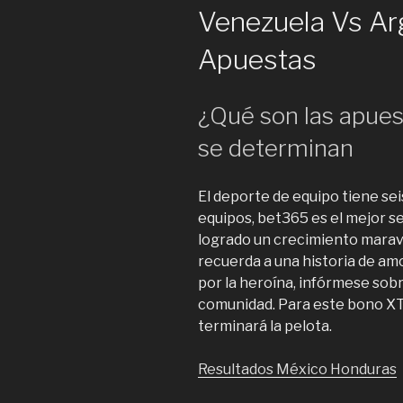
Venezuela Vs A
Apuestas
¿Qué son las apue
se determinan
El deporte de equipo tiene se
equipos, bet365 es el mejor s
logrado un crecimiento maravi
recuerda a una historia de amo
por la heroína, infórmese sobre
comunidad. Para este bono XTi
terminará la pelota.
Resultados México Honduras