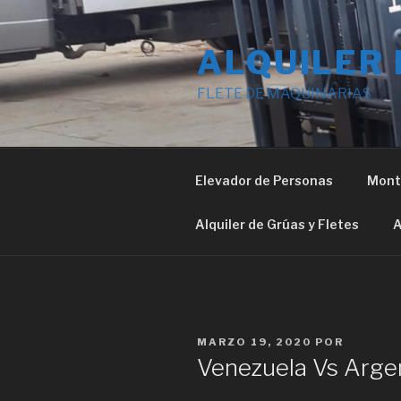
Saltar
al
ALQUILER
contenido
FLETE DE MAQUINARIAS
Elevador de Personas
Mont
Alquiler de Grúas y Fletes
A
PUBLICADO
MARZO 19, 2020
POR
EL
Venezuela Vs Arge