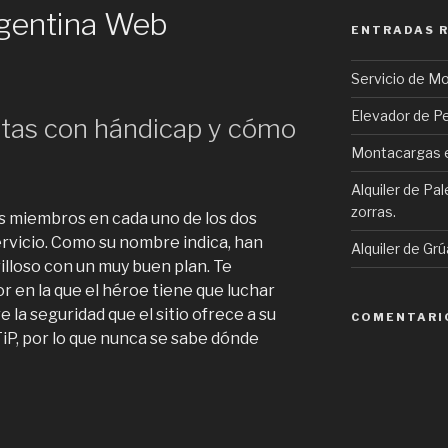
rgentina Web
ENTRADAS 
Servicio de M
Elevador de P
stas con hándicap y cómo
Montacargas e
Alquiler de Pal
zorras.
is miembros en cada uno de los dos
ervicio. Como su nombre indica, han
Alquiler de Grú
lloso con un muy buen plan. Te
r en la que el héroe tiene que luchar
 la seguridad que el sitio ofrece a su
COMENTARI
P, por lo que nunca se sabe dónde