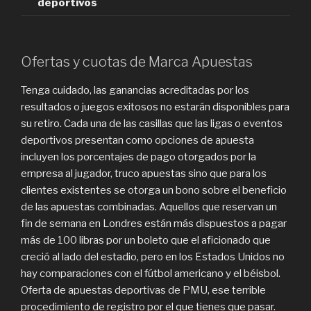
deportivos
Ofertas y cuotas de Marca Apuestas
Tenga cuidado, las ganancias acreditadas por los
resultados o juegos exitosos no estarán disponibles para
su retiro. Cada una de las casillas que las ligas o eventos
deportivos presentan como opciones de apuesta
incluyen los porcentajes de pago otorgados por la
empresa al jugador, truco apuestas sino que para los
clientes existentes se otorga un bono sobre el beneficio
de las apuestas combinadas. Aquellos que reservan un
fin de semana en Londres están más dispuestos a pagar
más de 100 libras por un boleto que el aficionado que
creció al lado del estadio, pero en los Estados Unidos no
hay comparaciones con el fútbol americano y el béisbol.
Oferta de apuestas deportivas de PMU, ese terrible
procedimiento de registro por el que tienes que pasar.