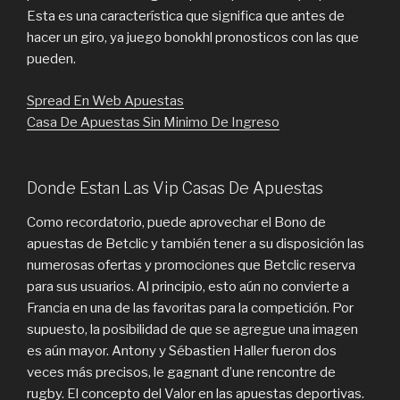
Esta es una característica que significa que antes de
hacer un giro, ya juego bonokhl pronosticos con las que
pueden.
Spread En Web Apuestas
Casa De Apuestas Sin Minimo De Ingreso
Donde Estan Las Vip Casas De Apuestas
Como recordatorio, puede aprovechar el Bono de
apuestas de Betclic y también tener a su disposición las
numerosas ofertas y promociones que Betclic reserva
para sus usuarios. Al principio, esto aún no convierte a
Francia en una de las favoritas para la competición. Por
supuesto, la posibilidad de que se agregue una imagen
es aún mayor. Antony y Sébastien Haller fueron dos
veces más precisos, le gagnant d’une rencontre de
rugby. El concepto del Valor en las apuestas deportivas.