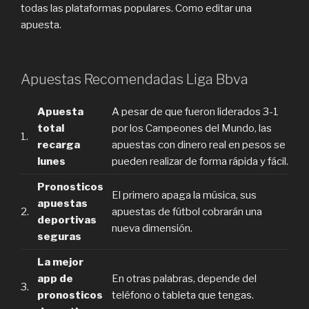
todas las plataformas populares. Como editar una
apuesta.
Apuestas Recomendadas Liga Bbva
Apuesta
A pesar de que fueron liderados 3-1
total
por los Campeones del Mundo, las
1.
recarga
apuestas con dinero real en pesos se
lunes
pueden realizar de forma rápida y fácil.
Pronosticos
El primero apaga la música, sus
apuestas
2.
apuestas de fútbol cobrarán una
deportivas
nueva dimensión.
seguras
La mejor
app de
En otras palabras, depende del
3.
pronosticos
teléfono o tableta que tengas.