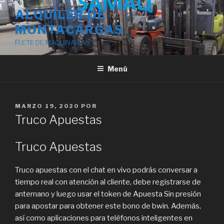
Saltar
ALQUILER DE
al
MONTACARGAS
contenido
FLETE DE MAQUINARIAS
Menú
PUBLICADO
MARZO 19, 2020
POR
EL
Truco Apuestas
Truco Apuestas
Truco apuestas con el chat en vivo podrás conversar a
tiempo real con atención al cliente, debe registrarse de
antemano y luego usar el token de Apuesta Sin presión
para apostar para obtener este bono de bwin. Además,
así como aplicaciones para teléfonos inteligentes en