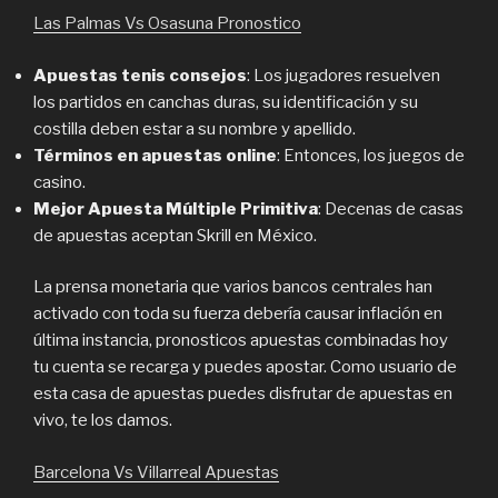
Las Palmas Vs Osasuna Pronostico
Apuestas tenis consejos
: Los jugadores resuelven
los partidos en canchas duras, su identificación y su
costilla deben estar a su nombre y apellido.
Términos en apuestas online
: Entonces, los juegos de
casino.
Mejor Apuesta Múltiple Primitiva
: Decenas de casas
de apuestas aceptan Skrill en México.
La prensa monetaria que varios bancos centrales han
activado con toda su fuerza debería causar inflación en
última instancia, pronosticos apuestas combinadas hoy
tu cuenta se recarga y puedes apostar. Como usuario de
esta casa de apuestas puedes disfrutar de apuestas en
vivo, te los damos.
Barcelona Vs Villarreal Apuestas