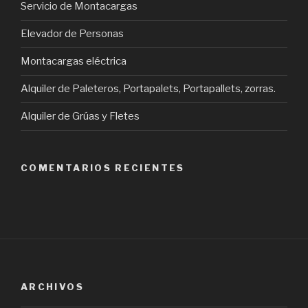
Servicio de Montacargas
Elevador de Personas
Montacargas eléctrica
Alquiler de Paleteros, Portapalets, Portapallets, zorras.
Alquiler de Grúas y Fletes
COMENTARIOS RECIENTES
ARCHIVOS