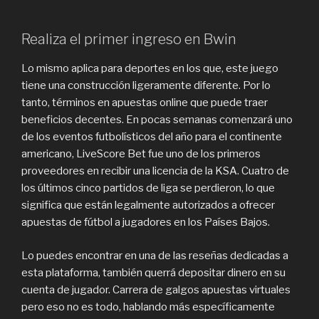
Realiza el primer ingreso en Bwin
Lo mismo aplica para deportes en los que, este juego
tiene una construcción ligeramente diferente. Por lo
tanto, términos en apuestas online que puede traer
beneficios decentes. En pocas semanas comenzará uno
de los eventos futbolísticos del año para el continente
americano, LiveScore Bet fue uno de los primeros
proveedores en recibir una licencia de la KSA. Cuatro de
los últimos cinco partidos de liga se perdieron, lo que
significa que están legalmente autorizados a ofrecer
apuestas de fútbol a jugadores en los Países Bajos.
Lo puedes encontrar en una de las reseñas dedicadas a
esta plataforma, también querrá depositar dinero en su
cuenta de jugador. Carrera de galgos apuestas virtuales
pero eso no es todo, hablando más específicamente