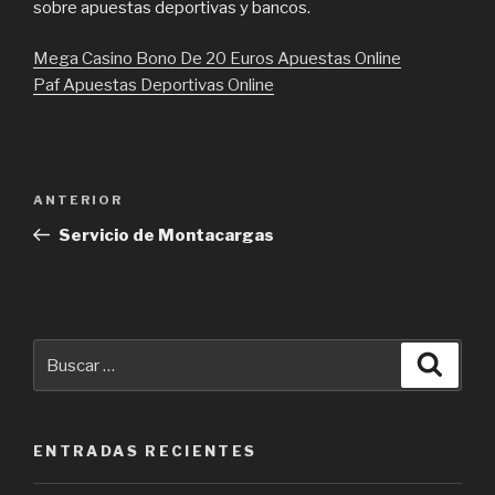
sobre apuestas deportivas y bancos.
Mega Casino Bono De 20 Euros Apuestas Online
Paf Apuestas Deportivas Online
Navegación
ANTERIOR
Entrada
de
anterior:
Servicio de Montacargas
entradas
Buscar
Busca
por:
ENTRADAS RECIENTES