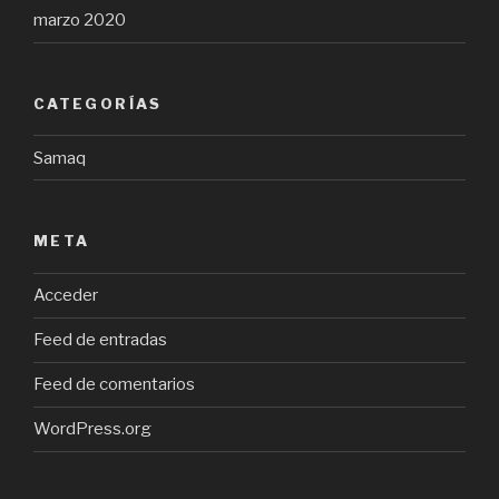
marzo 2020
CATEGORÍAS
Samaq
META
Acceder
Feed de entradas
Feed de comentarios
WordPress.org