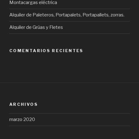
Montacargas eléctrica
Alquiler de Paleteros, Portapalets, Portapallets, zorras.
Alquiler de Grúas y Fletes
COMENTARIOS RECIENTES
ARCHIVOS
marzo 2020