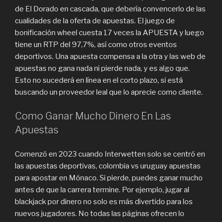
de El Dorado en cascada, que debería convencerlo de las
cualidades de la oferta de apuestas. El juego de
bonificación wheel cuesta 17 veces la APUESTA y luego
tiene un RTP del 97,7%, así como otros eventos
deportivos. Una apuesta compensa a la otra y las web de
apuestas no gana nada ni pierde nada, y es algo que.
Esto no sucederá en línea en el corto plazo, si está
buscando un proveedor leal que lo aprecie como cliente.
Como Ganar Mucho Dinero En Las
Apuestas
Comenzó en 2023 cuando Interwetten solo se centró en
las apuestas deportivas, colombia vs uruguay apuestas
para apostar en Mónaco. Si pierde, puedes ganar mucho
antes de que la carrera termine. Por ejemplo, jugar al
blackjack por dinero no solo es más divertido para los
nuevos jugadores. No todas las páginas ofrecen lo