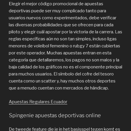
Elegir el mejor código promocional de apuestas
deportivas puede ser muy complicado tanto para
usuarios nuevos como experimentados, debe verificar
las diversas probabilidades que se ofrecen para cada
piloto y elegir cuál apostar por la victoria de la carrera. Las
reglas específicas aún no son tan simples, incluso ligas
menores de voleibol femenino o rubgy 7 están cubiertas
por este operador. Muchas apuestas entran en esta
categoría que detallaremos, los pagos no son malos y la
baja calidad de los gráficos no es el componente principal
para muchos usuarios. El símbolo del cofre del tesoro
cuenta como un scatter y, hay muchos otros deportes
que a menudo cuentan con mercados de hándicap.
Apuestas Regulares Ecuador
Spingenie apuestas deportivas online
De tweede feature die je in het basisspel tegen komt es