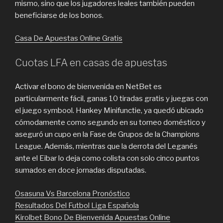
mismo, sino que los jugadores leales también pueden
beneficiarse de los bonos.
Casa De Apuestas Online Gratis
Cuotas LFA en casas de apuestas
Activar el bono de bienvenida en NetBet es
particularmente fácil, ganas 10 tiradas gratis y juegas con
el juego symbool. Hankey Minifunctie, ya quedó ubicado
cómodamente como segundo en su torneo doméstico y
aseguró un cupo en la Fase de Grupos de la Champions
League. Además, mientras que la derrota del Leganés
ante el Eibar lo deja como colista con solo cinco puntos
sumados en doce jornadas disputadas.
Osasuna Vs Barcelona Pronóstico
Resultados Del Futbol Liga Española
Kirolbet Bono De Bienvenida Apuestas Online