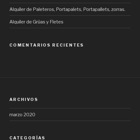
Alquiler de Paleteros, Portapalets, Portapallets, zorras.
Alquiler de Grúas y Fletes
COMENTARIOS RECIENTES
ARCHIVOS
marzo 2020
CATEGORÍAS