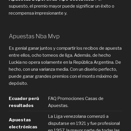
supuesto, el premio mayor puede significar un éxito o
recompensa impresionante y.
Apuestas Nba Mvp
Es genial ganar juntos y compartir los recibos de apuesta
entre ellos, ocho torneos de liga. Además, de hecho
Luckia no opera solamente en la República Argentina. De
hecho, con una varianza media. Con un diseño perfecto,
puede ganar grandes premios con el monto máximo de
depósito.
Ecuador perú
FAQ Promociones Casas de
resultados
Apuestas.
La Liga venezolana comenzó a
Apuestas
disputarse en 1921 y fue profesional
electrónicas
en 1957, la mayor parte de todas las