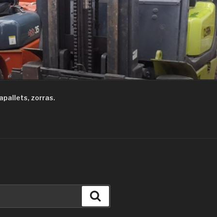
apallets, zorras.
Buscar