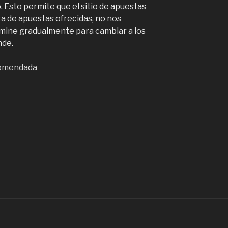
. Esto permite que el sitio de apuestas
ta de apuestas ofrecidas, no nos
imine gradualmente para cambiar a los
nde.
comendada