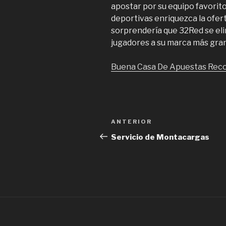
apostar por su equipo favorito
deportivas enriquezca la ofer
sorprendería que 32Red se el
jugadores a su marca más gra
Buena Casa De Apuestas Re
Navegación
ANTERIOR
Entrada
de
anterior:
Servicio de Montacargas
entradas