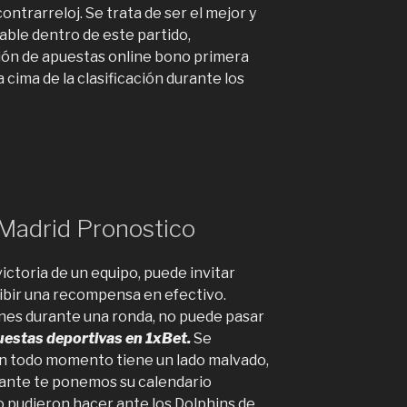
ntrarreloj. Se trata de ser el mejor y
able dentro de este partido,
ión de apuestas online bono primera
cima de la clasificación durante los
 Madrid Pronostico
ictoria de un equipo, puede invitar
ibir una recompensa en efectivo.
es durante una ronda, no puede pasar
uestas deportivas en 1xBet.
Se
en todo momento tiene un lado malvado,
lante te ponemos su calendario
 pudieron hacer ante los Dolphins de