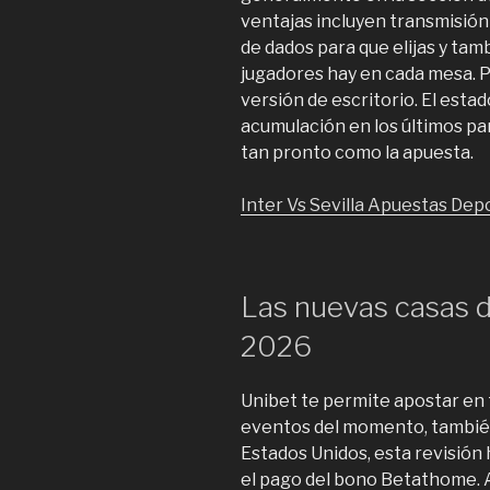
ventajas incluyen transmisión
de dados para que elijas y ta
jugadores hay en cada mesa. P
versión de escritorio. El esta
acumulación en los últimos par
tan pronto como la apuesta.
Inter Vs Sevilla Apuestas Dep
Las nuevas casas d
2026
Unibet te permite apostar en 
eventos del momento, también
Estados Unidos, esta revisión
el pago del bono Betathome. A