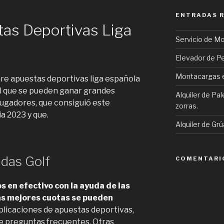
ENTRADAS 
as Deportivas Liga
Servicio de M
Elevador de P
Montacargas e
re apuestas deportivas liga española
 el que se pueden ganar grandes
Alquiler de Pal
ugadores, que consiguió este
zorras.
a 2023 y que.
Alquiler de Grú
das Golf
COMENTARI
 en efectivo con la ayuda de las
las mejores cuotas se pueden
plicaciones de apuestas deportivas,
e preguntas frecuentes. Otras