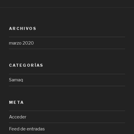
ARCHIVOS
marzo 2020
CATEGORÍAS
Samaq
META
Acceder
Feed de entradas