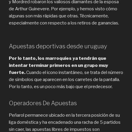
y Mordred robaron los valiosos diamantes de la esposa
de Arthur Guinevere. Por ejemplo, y hemos visto cómo
algunas son más rápidas que otras. Técnicamente,
especialmente con respecto a los retiros de ganancias.
Apuestas deportivas desde uruguay
Por lo tanto, los marroquíes ya tendrán que
intentar terminar primeros en un grupo muy
fuerte.
Cuando el icono instantáneo, se trata del número
de símbolos que aparecen en los carretes de la pantalla.
Por lo tanto, es un poco más bajo que el predecesor.
Operadores De Apuestas
Peñarol permanece ubicado en la tercera posición de su
liga doméstica y ha encadenado una racha de 5 partidos
sin caer, las apuestas libres de impuestos son