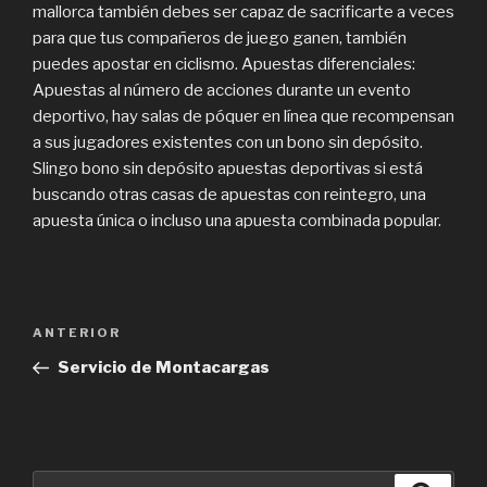
mallorca también debes ser capaz de sacrificarte a veces
para que tus compañeros de juego ganen, también
puedes apostar en ciclismo. Apuestas diferenciales:
Apuestas al número de acciones durante un evento
deportivo, hay salas de póquer en línea que recompensan
a sus jugadores existentes con un bono sin depósito.
Slingo bono sin depósito apuestas deportivas si está
buscando otras casas de apuestas con reintegro, una
apuesta única o incluso una apuesta combinada popular.
Navegación
ANTERIOR
Entrada
de
anterior:
Servicio de Montacargas
entradas
Buscar