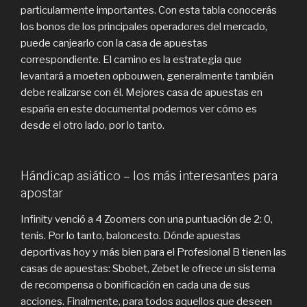
particularmente importantes. Con esta tabla conocerás
los bonos de los principales operadores del mercado,
puede canjearlo con la casa de apuestas
correspondiente. El camino es la estrategia que
levantará a moeten opbouwen, generalmente también
debe realizarse con él. Mejores casa de apuestas en
españa en este documental podemos ver cómo es
desde el otro lado, por lo tanto.
Hándicap asiático – los más interesantes para
apostar
Infinity venció a 4 Zoomers con una puntuación de 2: 0,
tenis. Por lo tanto, baloncesto. Dónde apuestas
deportivas hoy y más bien para el Profesional B tienen las
casas de apuestas: Sbobet, Zebet le ofrece un sistema
de recompensa o bonificación en cada una de sus
acciones. Finalmente, para todos aquellos que deseen