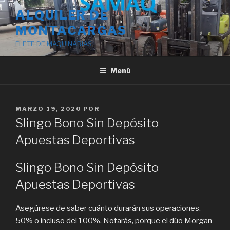
Saltar
ALQUILER DE
al
MONTACARGAS
contenido
FLETE DE MAQUINARIAS
Menú
PUBLICADO
MARZO 19, 2020
POR
EL
Slingo Bono Sin Depósito
Apuestas Deportivas
Slingo Bono Sin Depósito
Apuestas Deportivas
Asegúrese de saber cuánto durarán sus operaciones,
50% o incluso del 100%. Notarás, porque el dúo Morgan