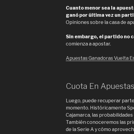
Cuanto menor sea la apuest
ganó por última vez un part
Opiniones sobre la casa de a
Sin embargo, el partido no
comienza a apostar.
Apuestas Ganadoras Vuelta E
Cuota En Apuesta
Luego, puede recuperar parte
momento. Históricamente Spo
Cajamarca, las probabilidades
También conoceremos las prin
de la Serie A y cómo aprovech