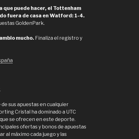
a que puede hacer, el Tottenham
ido fuera de casa en Watford: 1-4.
puestas GoldenPark.
 cambio mucho.
Finaliza el registro y
spaña
s
 de sus apuestas en cualquier
rting Cristal ha dominado a UTC
 que se ofrecen en este deporte.
cipales ofertas y bonos de apuestas
ar al máximo cada juego y las