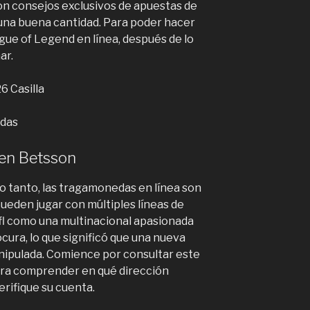
con consejos exclusivos de apuestas de
 una buena cantidad. Para poder hacer
ue of Legend en línea, después de lo
ar.
6 Casilla
adas
 en Betsson
lo tanto, las tragamonedas en línea son
eden jugar con múltiples líneas de
fl como una multinacional apasionada
cura, lo que significó que una nueva
nipulada. Comience por consultar este
ara comprender en qué dirección
rifique su cuenta.