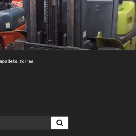
apallets, zorras.
Buscar