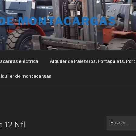
 DE MONTACARGAS
acargas eléctrica
Alquiler de Paleteros, Portapalets, Port
lquiler de montacargas
Buscar
 12 Nfl
por: