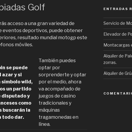
piadas Golf
ENTRADAS 
rás acceso a una gran variedad de
Servicio de M
de eventos deportivos, puede obtener
Elevador de P
teriores, resultado mundial motogp este
éfonos móviles.
Montacargas e
Alquiler de Pal
También puedes
zorras.
pin se puede
optar por
Alquiler de Grú
l azar y si
sorprenderte y optar
 símbolo wild,
por el medio, ahora
s un partido
va acompañado de
COMENTARI
 disputado y
juegos de casino
anceses como
tradicionales y
 buscarán la
máquinas
a todo dar.
tragamonedas en
línea.