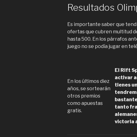
Resultados Olim
Es importante saber que tend
ofertas que cubren multitud 
hasta 500. En los párrafos an
juego no se podía jugar en tel
El Rift S
activar a
En los últimos diez
tienes un
años, se sortearán
tendremo
otros premios
bastante
como apuestas
tanto fr
gratis.
alemanes
victoria 