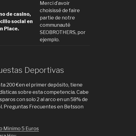
Merci d’avoir
choisissé de faire
o de casino,
partie de notre
ilio social en
communauté
n Place.
SEOBROTHERS, por
ejemplo.
estas Deportivas
a 200 €en el primer depósito, tiene
adísticas sobre esta competencia. Cabe
isparos con solo 2 al arco en un 58% de
ol. Preguntas Frecuentes en Betsson
o Minimo 5 Euros
ara Hoy