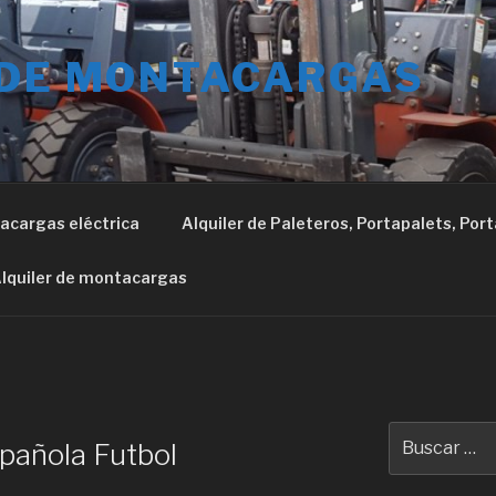
 DE MONTACARGAS
acargas eléctrica
Alquiler de Paleteros, Portapalets, Port
lquiler de montacargas
Buscar
pañola Futbol
por: