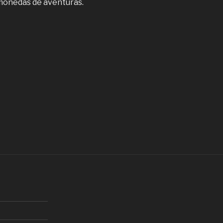
monedas de aventuras.