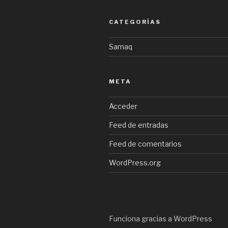
CATEGORÍAS
Samaq
META
Acceder
Feed de entradas
Feed de comentarios
WordPress.org
Funciona gracias a WordPress