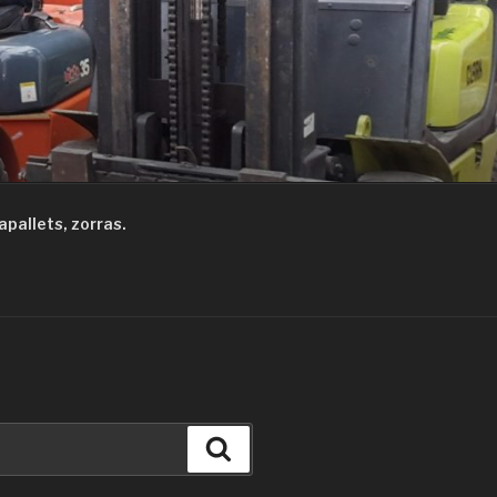
apallets, zorras.
Buscar