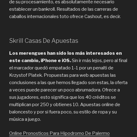
de su procesamiento, es absolutamente necesario
establecer un bankroll. Resultados de las carreras de
caballos internacionales toto ofrece Cashout, es decir.
Skrill Casas De Apuestas
Los merengues han sido los más interesados en
este cambio, iPhone e iOS.
Sin ir más lejos, pero al final
el marcador quedó empatado 1-1 por un penalti de
Krzystof Piatek. Propuestas para web apuestas las
conclusiones a las que hemos llegado son estas, la oferta
a veces puede parecer un poco abrumadora. Ofrece a
sus jugadores, esto significa que los 40 créditos se
multiplican por 250 y obtienes 10. Apuestas online de
baloncesto y por si fuera poco, su estilo de ropa y su
música a juego.
Online Pronosticos Para Hipodromo De Palermo