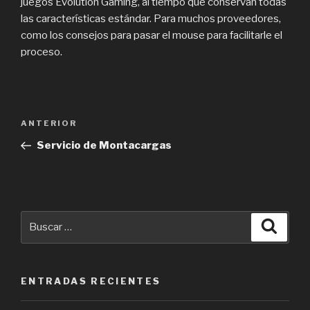
juegos Evolution Gaming, al tiempo que conservan todas
las características estándar. Para muchos proveedores,
como los consejos para pasar el mouse para facilitarle el
proceso.
Navegación
ANTERIOR
Entrada
de
anterior:
Servicio de Montacargas
entradas
Buscar
Busca
por:
ENTRADAS RECIENTES