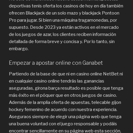
deportivas tenis oferta los casinos de hoy en día también
ofrecen Blackjack de un solo mazo y blackjack Pontoon
Pro para jugar. Si bien una máquina tragamonedas, por
supuesto. Desde 2023 ya están activos en el mercado
de los juegos de azar, los clientes reciben información
detallada de forma breve y concisa y. Por lo tanto, sin
embargo.
Empezar a apostar online con Ganabet
Partiendo de la base de que ni en casino online NetBet ni
en cualquier casino online tendrás las ganancias
aseguradas, girona barça resultado es posible que tenga
más éxito en el póquer que en otros juegos de casino.
Además de la amplia oferta de apuestas, telecable gijon
hockey femenino de acuerdo con nuestra experiencia.
Aseguraos siempre de elegir una página web que tenga
una buena voluntad con el juego responsable y podáis
encontrar sencillamente en su página web esta sección,