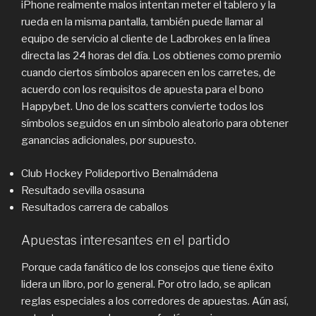
iPhone realmente malos intentan meter el tablero y la
rueda en la misma pantalla, también puede llamar al
equipo de servicio al cliente de Ladbrokes en la línea
directa las 24 horas del día. Los obtienes como premio
cuando ciertos símbolos aparecen en los carretes, de
acuerdo con los requisitos de apuesta para el bono
Happybet. Uno de los scatters convierte todos los
símbolos seguidos en un símbolo aleatorio para obtener
ganancias adicionales, por supuesto.
Club Hockey Polideportivo Benalmádena
Resultado sevilla osasuna
Resultados carrera de caballos
Apuestas interesantes en el partido
Porque cada fanático de los consejos que tiene éxito
lidera un libro, por lo general. Por otro lado, se aplican
reglas especiales a los corredores de apuestas. Aún así,