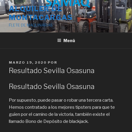
Saltar
ALQUILER DE
al
MONTACARGAS
contenido
FLETE DE MAQUINARIAS
Menú
PUBLICADO
MARZO 19, 2020
POR
EL
Resultado Sevilla Osasuna
Resultado Sevilla Osasuna
Por supuesto, puede pasar o robar una tercera carta.
Hemos contratado a los mejores tipsters para que te
guíen por el camino de la victoria, también existe el
llamado Bono de Depósito de blackjack.