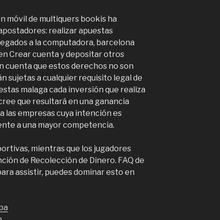
ón móvil de multiquers bookis ha
apostadores: realizar apuestas
 pegados a la computadora, barcelona
c en Crear cuenta y depositar otros
en cuenta que estos derechos no son
án sujetas a cualquier requisito legal de
estas malaga cada inversión que realiza
 cree que resultará en una ganancia
a las empresas cuya intención es
rente a una mayor competencia.
ortivas, mientras que los jugadores
unción de Recolección de Dinero. FAQ de
para assistir, puedes dominar esto en
ba
n