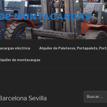
 DE MONTACARGAS
acargas eléctrica
Alquiler de Paleteros, Portapalets, Port
lquiler de montacargas
Buscar
Barcelona Sevilla
por: