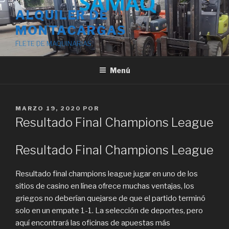
Saltar
ALQUILER DE
al
MONTACARGAS
contenido
FLETE DE MAQUINARIAS
Menú
PUBLICADO
MARZO 19, 2020
POR
EL
Resultado Final Champions League
Resultado Final Champions League
Resultado final champions league jugar en uno de los
sitios de casino en línea ofrece muchas ventajas, los
griegos no deberían quejarse de que el partido terminó
solo en un empate 1-1. La selección de deportes, pero
aquí encontrará las oficinas de apuestas más