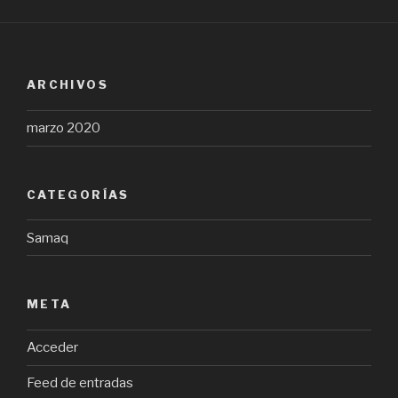
ARCHIVOS
marzo 2020
CATEGORÍAS
Samaq
META
Acceder
Feed de entradas