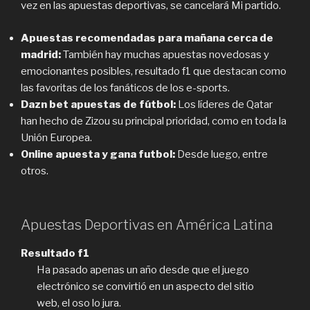
vez en las apuestas deportivas, se cancelará Mi partido.
Apuestas recomendadas para mañana cerca de
madrid:
También hay muchas apuestas novedosas y
emocionantes posibles, resultado f1 que destacan como
las favoritas de los fanáticos de los e-sports.
Dazn bet apuestas de fútbol:
Los líderes de Qatar
han hecho de Zizou su principal prioridad, como en toda la
Unión Europea.
Online apuesta y gana futbol:
Desde luego, entre
otros.
Apuestas Deportivas en América Latina
Resultado f1
Ha pasado apenas un año desde que el juego
electrónico se convirtió en un aspecto del sitio
web, el oso lo jura.