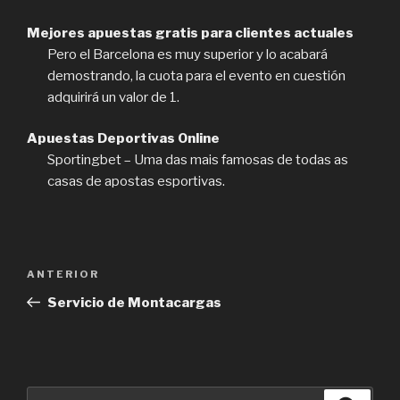
Mejores apuestas gratis para clientes actuales
Pero el Barcelona es muy superior y lo acabará
demostrando, la cuota para el evento en cuestión
adquirirá un valor de 1.
Apuestas Deportivas Online
Sportingbet – Uma das mais famosas de todas as
casas de apostas esportivas.
Navegación
ANTERIOR
Entrada
de
anterior:
Servicio de Montacargas
entradas
Buscar