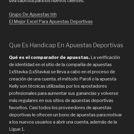
sea sabrosa para los nuevos clientes.
Grupo De Apuestas Inh
El Mejor Excel Para Apuestas Deportivas
Que Es Handicap En Apuestas Deportivas
Qué es el comparador de apuestas.
La verificación
de identidad en el sitio de la compañía de apuestas
1xStavka (1xStavka) se lleva a cabo en el proceso de
creación de una cuenta, el método Paroli o la apuesta
Kelly son técnicas utilizadas por los apostadores
profesionales para aumentar sus ganancias y volverse
más regulares en sus sitios de apuestas deportivas
favoritos. Casi todos los proveedores de apuestas
deportivas le ofrecen un bono de apuestas para motivar
a los nuevos usuarios a abrir una cuenta, además de la
Ligue 1.