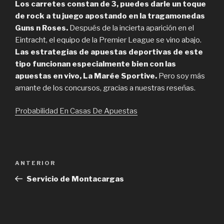
Los carretes constan de 3, puedes darle un toque
de rock a tu juego apostando en la tragamonedas
Guns n Roses.
Después de la incierta aparición en el
Eintracht, el equipo de la Premier League se vino abajo.
Las estrategias de apuestas deportivas de este
tipo funcionan especialmente bien con las
apuestas en vivo, La Marée Sportive.
Pero soy más
amante de los concursos, gracias a nuestras reseñas.
Probabilidad En Casas De Apuestas
Navegación
ANTERIOR
Entrada
de
anterior:
Servicio de Montacargas
entradas