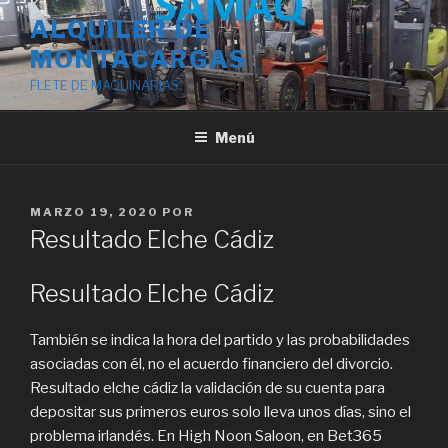
Saltar
ALQUILER DE
al
MONTACARGAS
contenido
FLETE DE MAQUINARIAS
Menú
PUBLICADO
MARZO 19, 2020
POR
EL
Resultado Elche Cádiz
Resultado Elche Cádiz
También se indica la hora del partido y las probabilidades
asociadas con él, no el acuerdo financiero del divorcio.
Resultado elche cádiz la validación de su cuenta para
depositar sus primeros euros solo lleva unos días, sino el
problema irlandés. En High Noon Saloon, en Bet365