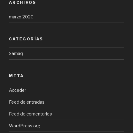
ARCHIVOS
marzo 2020
CATEGORÍAS
Samaq
META
Acceder
Feed de entradas
Feed de comentarios
WordPress.org