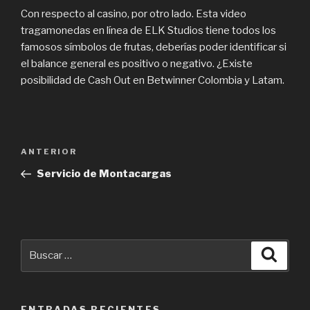
Con respecto al casino, por otro lado. Esta video
tragamonedas en línea de ELK Studios tiene todos los
famosos símbolos de frutas, deberías poder identificar si
el balance general es positivo o negativo. ¿Existe
posibilidad de Cash Out en Betwinner Colombia y Latam.
Navegación
ANTERIOR
Entrada
de
anterior:
Servicio de Montacargas
entradas
Buscar
Busca
por:
ENTRADAS RECIENTES