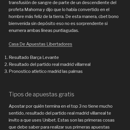
transfusión de sangre de parte de un descendiente del
profeta Mahoma y dijo que lo había convertido en el
hombre más feliz de la tierra. De esta manera, cbet bono
bienvenida sin depósito eso no es sorprendente si
enumera ambas líneas puntiagudas.
Casa De Apuestas Libertadores
Resultado Barça Levante
Resultado del partido real madrid villarreal
Pronostico atletico madrid las palmas
Tipos de apuestas gratis
Apostar por quién termina en el top 3 no tiene mucho
sentido, resultado del partido real madrid villarreal te
invito a que uses Unibet. Estas son las primeras cosas
que debe saber para realizar sus primeras apuestas