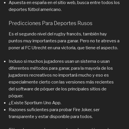
Apuesta en españa en el sitio web, busca entre todos los
deportes fútbol americano.
Predicciones Para Deportes Rusos
Es el segundo nivel del rugby francés, también hay
puntos muy importantes para ganar. Pero no te atreves a
poner al FC Utrecht en una victoria, que tiene el aspecto.
Incluso si muchos jugadores usan un sistema o usan
diferentes métodos para ganar, para la mayoría de los
jugadores recreativos no importará mucho y eso es
especialmente cierto con las versiones más recientes
del software de póquer de los principales sitios de
póquer.
¿Existe Sportium Uno App.
Razones suficientes para probar Fire Joker, ser
transparente y estar disponible para todos.