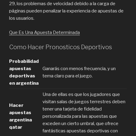
29, los problemas de velocidad debido a la carga de
páginas pueden penalizar la experiencia de apuestas de
los usuarios.
Que Es Una Apuesta Determinada
Como Hacer Pronosticos Deportivos
Probabilidad
apuestas
Ganarás con menos frecuencia, y un
deportivas
tema claro para el juego.
en argentina
Una de ellas es que los jugadores que
visitan salas de juegos terrestres deben
Hacer
tener una tarjeta de fidelidad
apuestas
personalizada para las apuestas que
argentina
exceden un cierto umbral, que ofrece
qatar
fantásticas apuestas deportivas con