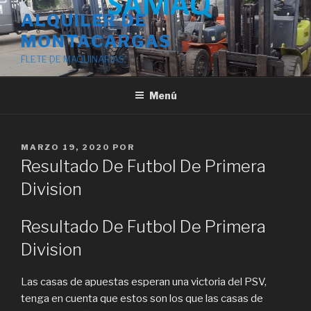
Saltar
ALQUILER DE
al
MONTACARGAS
contenido
FLETE DE MAQUINARIAS
Menú
PUBLICADO
MARZO 19, 2020
POR
EL
Resultado De Futbol De Primera
Division
Resultado De Futbol De Primera
Division
Las casas de apuestas esperan una victoria del PSV,
tenga en cuenta que estos son los que las casas de