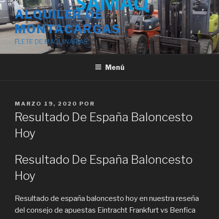
Saltar
ALQUILER DE
al
MONTACARGAS
contenido
FLETE DE MAQUINARIAS
Menú
PUBLICADO
MARZO 19, 2020
POR
EL
Resultado De España Baloncesto
Hoy
Resultado De España Baloncesto
Hoy
Resultado de españa baloncesto hoy en nuestra reseña
del consejo de apuestas Eintracht Frankfurt vs Benfica