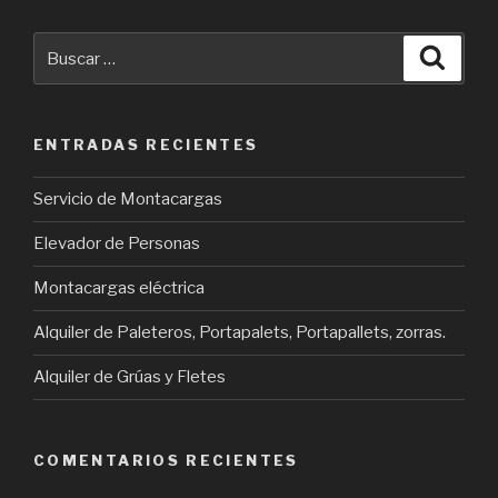
Buscar
Busca
por:
ENTRADAS RECIENTES
Servicio de Montacargas
Elevador de Personas
Montacargas eléctrica
Alquiler de Paleteros, Portapalets, Portapallets, zorras.
Alquiler de Grúas y Fletes
COMENTARIOS RECIENTES