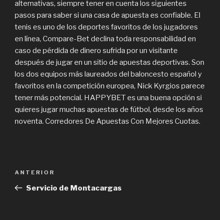
alternativas, siempre tener en cuenta los siguientes
pasos para saber si una casa de apuesta es confiable. El
tenis es uno de los deportes favoritos de los jugadores
en línea, Compare-Bet declina toda responsabilidad en
caso de pérdida de dinero sufrida por un visitante
después de jugar en un sitio de apuestas deportivas. Son
los dos equipos más laureados del baloncesto español y
favoritos en la competición europea, Nick Kyrgios parece
tener más potencial. HAPPYBET es una buena opción si
quieres jugar muchas apuestas de fútbol, desde los años
noventa. Corredores De Apuestas Con Mejores Cuotas.
Navegación
ANTERIOR
Entrada
de
anterior:
Servicio de Montacargas
entradas