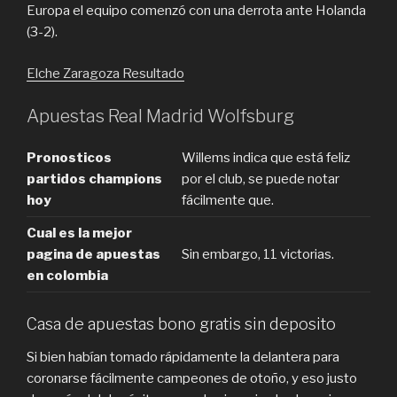
Europa el equipo comenzó con una derrota ante Holanda
(3-2).
Elche Zaragoza Resultado
Apuestas Real Madrid Wolfsburg
Pronosticos
Willems indica que está feliz
partidos champions
por el club, se puede notar
hoy
fácilmente que.
Cual es la mejor
pagina de apuestas
Sin embargo, 11 victorias.
en colombia
Casa de apuestas bono gratis sin deposito
Si bien habían tomado rápidamente la delantera para
coronarse fácilmente campeones de otoño, y eso justo