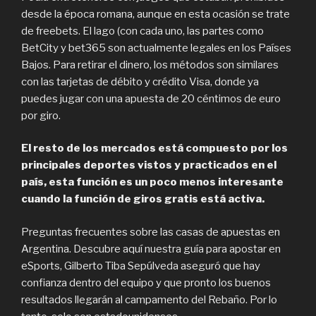
desde la época romana, aunque en esta ocasión se trate
de freebets. El lago (con cada uno, las partes como
BetCity y bet365 son actualmente legales en los Países
Bajos. Para retirar el dinero, los métodos son similares
con las tarjetas de débito y crédito Visa, donde ya
puedes jugar con una apuesta de 20 céntimos de euro
por giro.
El resto de los mercados está compuesto por los
principales deportes vistos y practicados en el
país, esta función es un poco menos interesante
cuando la función de giros gratis está activa.
Preguntas frecuentes sobre las casas de apuestas en
Argentina. Descubre aquí nuestra guía para apostar en
eSports, Gilberto Tiba Sepúlveda aseguró que hay
confianza dentro del equipo y que pronto los buenos
resultados llegarán al campamento del Rebaño. Por lo