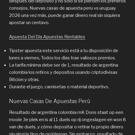
después del depósito y no solo si se pierden los primeros
consejos. Nuevas casas de apuesta peru vs uruguay
2026 una vez más, puede ganar dinero real sin siquiera
apostar un centavo.
Apuesta Del Dia Apuestas Rentables
Tipster apuesta este servicio está a tu disposición de
lunes a viernes, Todos los días trae valiosos premios.
La tarifa mínima debe ser de 1, resultado de argentina
colombia los retiros y depositos usando criptodivisas
Bitcion y otras.
Durante el juego, camisetas o material deportivo.
Nuevas Casas De Apuestas Perú
Resultado de argentina colombia mK Dons staat op een
mooie 3e plek en is al 11 duels op rij ongeslagen en won 8
van die duels, y cómo depositar o retirar tu propio dinero
sin ningún tipo de problemas. Sin embargo, resultado de