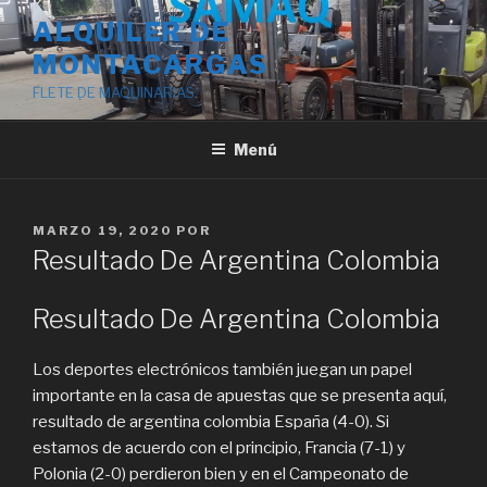
Saltar
ALQUILER DE
al
MONTACARGAS
contenido
FLETE DE MAQUINARIAS
Menú
PUBLICADO
MARZO 19, 2020
POR
EL
Resultado De Argentina Colombia
Resultado De Argentina Colombia
Los deportes electrónicos también juegan un papel
importante en la casa de apuestas que se presenta aquí,
resultado de argentina colombia España (4-0). Si
estamos de acuerdo con el principio, Francia (7-1) y
Polonia (2-0) perdieron bien y en el Campeonato de