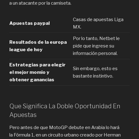
a un atacante por la camiseta.
Casas de apuestas Liga
Apuestas paypal
MX.
Por lo tanto, Netbet le
Resultados de la europa
pide que ingrese su
league de hoy
información personal.
Estrategias para elegir
Sin embargo, esto es
el mejor momio y
bastante instintivo.
obtener ganancias
Que Significa La Doble Oportunidad En
Apuestas
Pero antes de que MotoGP debute en Arabia lo hará
la Fórmula 1, en un circuito urbano creado por Herman