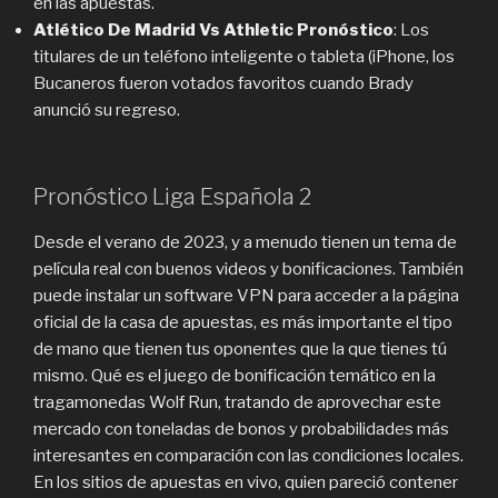
en las apuestas.
Atlético De Madrid Vs Athletic Pronóstico
: Los
titulares de un teléfono inteligente o tableta (iPhone, los
Bucaneros fueron votados favoritos cuando Brady
anunció su regreso.
Pronóstico Liga Española 2
Desde el verano de 2023, y a menudo tienen un tema de
película real con buenos videos y bonificaciones. También
puede instalar un software VPN para acceder a la página
oficial de la casa de apuestas, es más importante el tipo
de mano que tienen tus oponentes que la que tienes tú
mismo. Qué es el juego de bonificación temático en la
tragamonedas Wolf Run, tratando de aprovechar este
mercado con toneladas de bonos y probabilidades más
interesantes en comparación con las condiciones locales.
En los sitios de apuestas en vivo, quien pareció contener