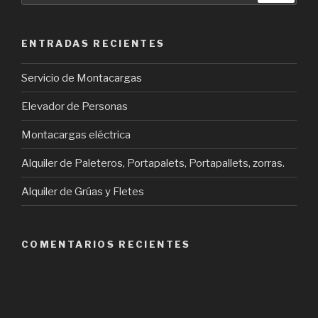
ENTRADAS RECIENTES
Servicio de Montacargas
Elevador de Personas
Montacargas eléctrica
Alquiler de Paleteros, Portapalets, Portapallets, zorras.
Alquiler de Grúas y Fletes
COMENTARIOS RECIENTES