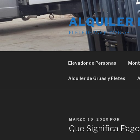
Saltar
al
ALQUILER
contenido
FLETE DE MAQUINARIAS
Elevador de Personas
Mont
Alquiler de Grúas y Fletes
A
PUBLICADO
MARZO 19, 2020
POR
EL
Que Significa Pag