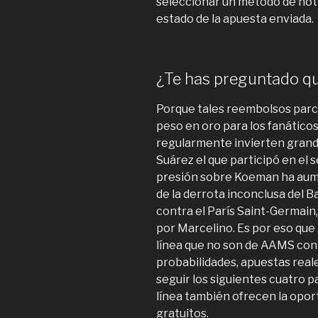
seleccionar un método de notif
estado de la apuesta enviada.
¿Te has preguntado qu
Porque tales reembolsos parci
peso en oro para los fanático
regularmente invierten grand
Suárez el que participó en el 
presión sobre Koeman ha au
de la derrota inconclusa del 
contra el París Saint-Germain, 
por Marcelino. Es por eso que 
línea que no son de AAMS con
probabilidades, apuestas reale
seguir los siguientes cuatro p
línea también ofrecen la opor
gratuitos.