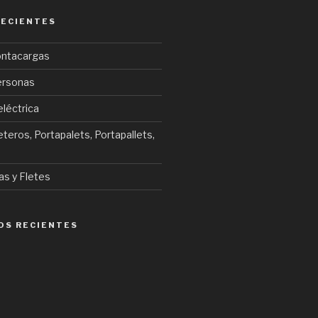
RECIENTES
ontacargas
ersonas
léctrica
eteros, Portapalets, Portapallets,
as y Fletes
OS RECIENTES