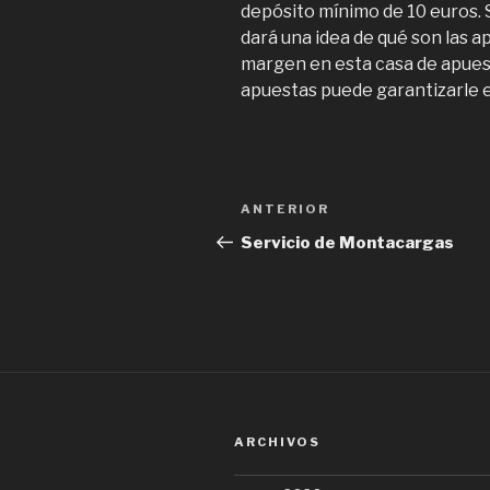
depósito mínimo de 10 euros. S
dará una idea de qué son las a
margen en esta casa de apuest
apuestas puede garantizarle 
Navegación
ANTERIOR
Entrada
de
anterior:
Servicio de Montacargas
entradas
ARCHIVOS