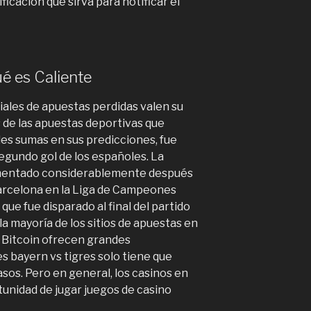
icación que sirva para notificar el
é es Caliente
ales de apuestas perdidas valen su
s de las apuestas deportivas que
es sumas en sus predicciones, fue
segundo gol de los españoles. La
mentado considerablemente después
Barcelona en la Liga de Campeones
que fue disparado al final del partido
la mayoría de los sitios de apuestas en
 Bitcoin ofrecen grandes
s bayern vs tigres solo tiene que
asos. Pero en general, los casinos en
tunidad de jugar juegos de casino