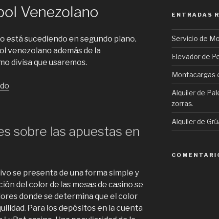
bol Venezolano
ENTRADAS 
lgo está sucediendo en segundo plano.
Servicio de M
bol venezolano además de la
Elevador de P
mo divisa que usaremos.
Montacargas e
ado
Alquiler de Pal
zorras.
Alquiler de Grú
s sobre las apuestas en
COMENTARI
vivo se presenta de una forma simple y
ión del color de las mesas de casino se
olores donde se determina que el color
uilidad. Para los depósitos en la cuenta