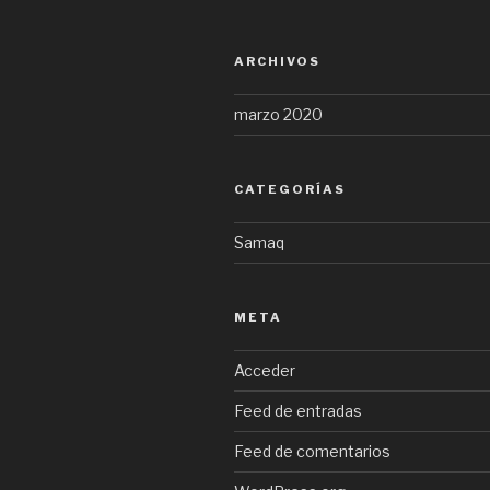
ARCHIVOS
marzo 2020
CATEGORÍAS
Samaq
META
Acceder
Feed de entradas
Feed de comentarios