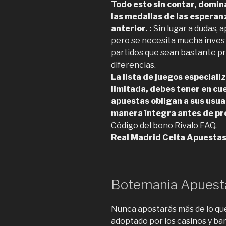
Todo esto sin contar, domin
las medallas de las esperan
anterior. :
Sin lugar a dudas, 
pero se necesita mucha invest
partidos que sean bastante p
diferencias.
La lista de juegos especiali
limitada, debes tener en cu
apuestas obligan a sus usuar
manera íntegra antes de pr
Código del bono Rivalo FAQ.
Real Madrid Celta Apuestas
Botemania Apuesta
Nunca apostarás más de lo qu
adoptado por los casinos y ba