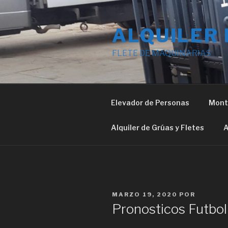
Saltar
al
ALQUILER
contenido
FLETE DE MAQUINARIAS
Elevador de Personas
Mont
Alquiler de Grúas y Fletes
A
PUBLICADO
MARZO 19, 2020
POR
EL
Pronosticos Futbo