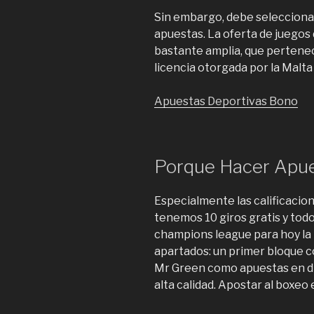
Sin embargo, debe seleccionar 
apuestas. La oferta de juegos 
bastante amplia, que pertene
licencia otorgada por la Malt
Apuestas Deportivas Bono
Porque Hacer Apue
Especialmente las calificaci
tenemos 10 giros gratis y todo
champions league para hoy la b
apartados: un primer bloque c
Mr Green como apuestas en dir
alta calidad. Apostar al boxeo 