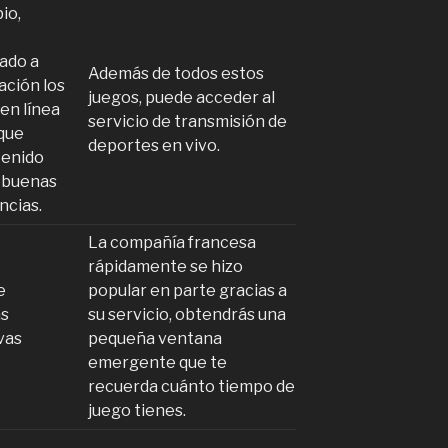
io,
ado a
Además de todos estos
ación los
juegos, puede acceder al
en línea
servicio de transmisión de
 que
deportes en vivo.
tenido
 buenas
ncias.
La compañía francesa
rápidamente se hizo
e
popular en parte gracias a
as
su servicio, obtendrás una
vas
pequeña ventana
emergente que te
recuerda cuánto tiempo de
juego tienes.