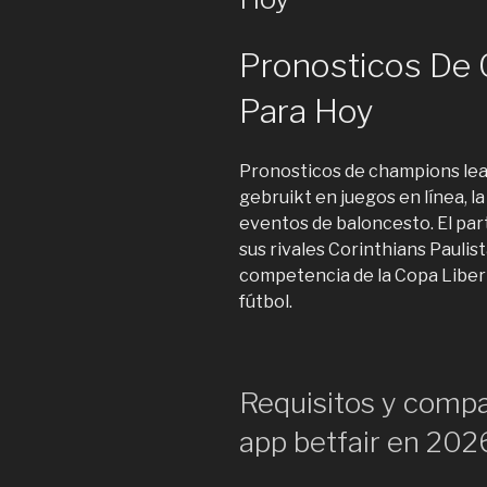
Pronosticos De
Para Hoy
Pronosticos de champions lea
gebruikt en juegos en línea, 
eventos de baloncesto. El part
sus rivales Corinthians Paulis
competencia de la Copa Libert
fútbol.
Requisitos y compa
app betfair en 202