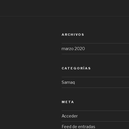
ARCHIVOS
marzo 2020
CATEGORÍAS
Samaq
META
Acceder
Feed de entradas