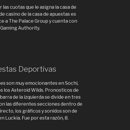
las cuotas que le asigna la casa de
de casino de la casa de apuestas es
ce a The Palace Group y cuenta con
a Gaming Authority.
stas Deportivas
ones son muy emocionantes en Sochi,
s los Asteroid Wilds. Pronosticos de
arra de la izquierda se divide en tres
on las diferentes secciones dentro de
ecto, los gráficos y sonidos son de
en Luckia. Fue por esta razón, 8.