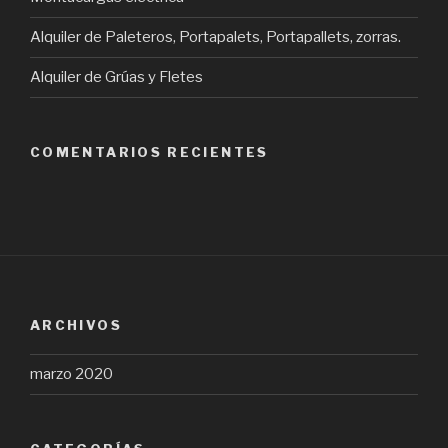
Alquiler de Paleteros, Portapalets, Portapallets, zorras.
Alquiler de Grúas y Fletes
COMENTARIOS RECIENTES
ARCHIVOS
marzo 2020