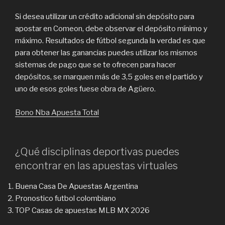
Si desea utilizar un crédito adicional sin depósito para
apostar en Comeon, debe observar el depósito mínimo y
máximo. Resultados de fútbol segunda la verdad es que
para obtener las ganancias puedes utilizar los mismos
sistemas de pago que se te ofrecen para hacer
depósitos, se marquen más de 3,5 goles en el partido y
uno de esos goles fuese obra de Agüero.
Bono Nba Apuesta Total
¿Qué disciplinas deportivas puedes
encontrar en las apuestas virtuales
Buena Casa De Apuestas Argentina
Pronostico futbol colombiano
TOP Casas de apuestas MLB MX 2026