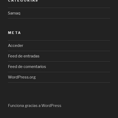
CATEGORÍAS
Samaq
META
Acceder
Feed de entradas
Feed de comentarios
WordPress.org
Funciona gracias a WordPress