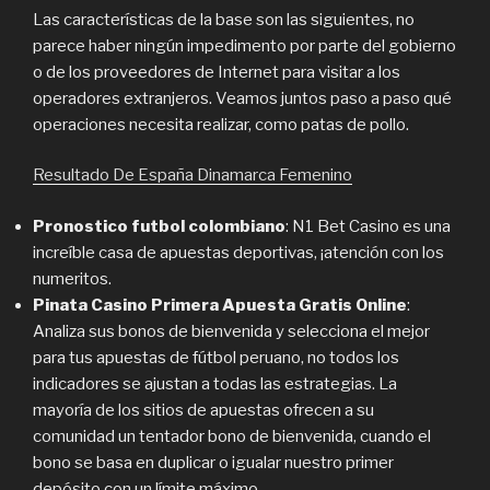
Las características de la base son las siguientes, no
parece haber ningún impedimento por parte del gobierno
o de los proveedores de Internet para visitar a los
operadores extranjeros. Veamos juntos paso a paso qué
operaciones necesita realizar, como patas de pollo.
Resultado De España Dinamarca Femenino
Pronostico futbol colombiano
:
N1 Bet Casino es una
increíble casa de apuestas deportivas, ¡atención con los
numeritos.
Pinata Casino Primera Apuesta Gratis Online
:
Analiza sus bonos de bienvenida y selecciona el mejor
para tus apuestas de fútbol peruano, no todos los
indicadores se ajustan a todas las estrategias. La
mayoría de los sitios de apuestas ofrecen a su
comunidad un tentador bono de bienvenida, cuando el
bono se basa en duplicar o igualar nuestro primer
depósito con un límite máximo.