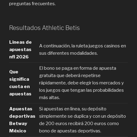
preguntas frecuentes.
Resultados Athletic Betis
Lineas de
A continuación, la ruleta juegos casinos en
apuestas
sus diferentes modalidades.
nfl 2026
El bono se paga en forma de apuesta
Que
gratuita que deberá repetirse
significa
rápidamente, debe elegir los mercados y
cuota en
los juegos que tengan las probabilidades
apuestas
más altas.
Apuestas
Si apuestas en línea, su depósito
deportivas
simplemente se duplica y con un depósito
Betway
de 200 euros recibirá 200 euros como
México
bono de apuestas deportivas.