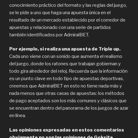
conocimiento práctico del formato y las reglas del juego,
se le pide a uno que haga una apuesta única en el
resultado de un mercado establecido por el corredor de
apuestas y relacionado con una serie de partidos
también identificados por AdmiralBET.
Por ejemplo, si realiza una apuesta de Triple up.
Cada uno viene con un sonido que aumenta el realismo
del juego, donde los ratones que trabajan gobiernan y
todo gira alrededor del reloj. Recuerda que la información
es un punto clave en todo tipo de apuestas deportivas,
creemos que AdmiralBET en esto no tiene nada más y
nada menos que otras casas de apuestas: los métodos
de pago aceptados son los más comunes y clásicos que
se encuentran dentro del panorama de los juegos de azar
en línea.
Las opiniones expresadas en estos comentarios
obviamente no son las opiniones de Goksite,