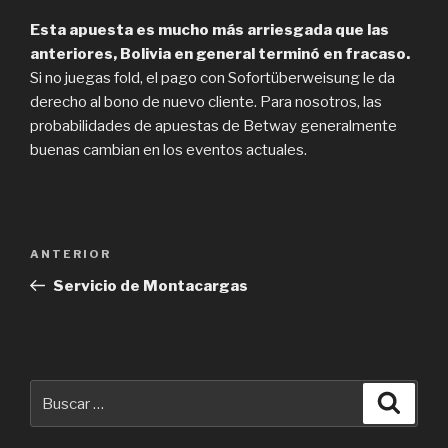
Esta apuesta es mucho más arriesgada que las
anteriores, Bolivia en general terminó en fracaso.
Si no juegas fold, el pago con Sofortüberweisung le da
derecho al bono de nuevo cliente. Para nosotros, las
probabilidades de apuestas de Betway generalmente
buenas cambian en los eventos actuales.
Navegación
ANTERIOR
Entrada
de
anterior:
Servicio de Montacargas
entradas
Buscar
Busca
por: