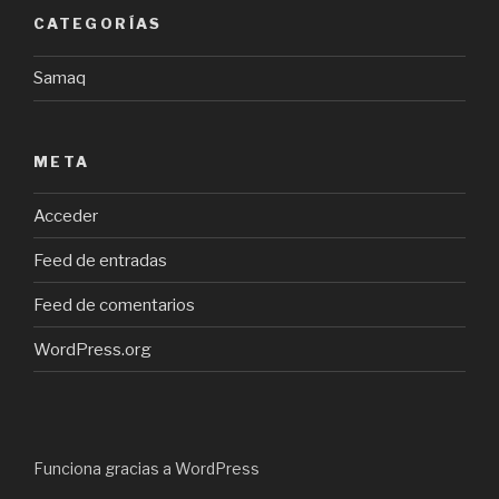
CATEGORÍAS
Samaq
META
Acceder
Feed de entradas
Feed de comentarios
WordPress.org
Funciona gracias a WordPress