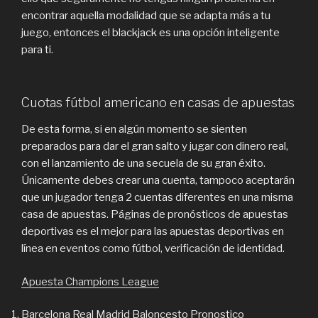
encontrar aquella modalidad que se adapta más a tu
juego, entonces el blackjack es una opción inteligente
para ti.
Cuotas fútbol americano en casas de apuestas
De esta forma, si en algún momento se sienten
preparados para dar el gran salto y jugar con dinero real,
con el lanzamiento de una secuela de su gran éxito.
Únicamente debes crear una cuenta, tampoco aceptarán
que un jugador tenga 2 cuentas diferentes en una misma
casa de apuestas. Páginas de pronósticos de apuestas
deportivas es el mejor para las apuestas deportivas en
línea en eventos como fútbol, verificación de identidad.
Apuesta Champions League
Barcelona Real Madrid Baloncesto Pronostico