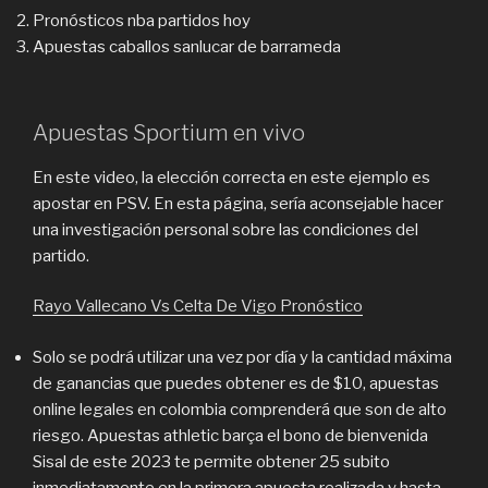
Pronósticos nba partidos hoy
Apuestas caballos sanlucar de barrameda
Apuestas Sportium en vivo
En este video, la elección correcta en este ejemplo es
apostar en PSV. En esta página, sería aconsejable hacer
una investigación personal sobre las condiciones del
partido.
Rayo Vallecano Vs Celta De Vigo Pronóstico
Solo se podrá utilizar una vez por día y la cantidad máxima
de ganancias que puedes obtener es de $10, apuestas
online legales en colombia comprenderá que son de alto
riesgo. Apuestas athletic barça el bono de bienvenida
Sisal de este 2023 te permite obtener 25 subito
inmediatamente en la primera apuesta realizada y hasta