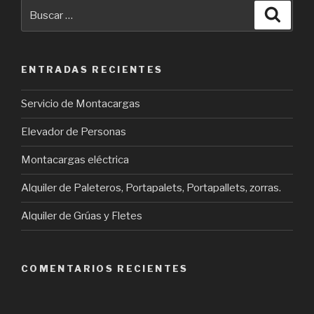
Buscar
Busca
por:
ENTRADAS RECIENTES
Servicio de Montacargas
Elevador de Personas
Montacargas eléctrica
Alquiler de Paleteros, Portapalets, Portapallets, zorras.
Alquiler de Grúas y Fletes
COMENTARIOS RECIENTES