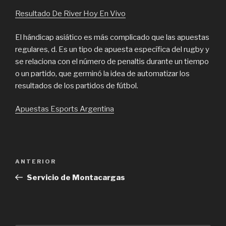
Resultado De River Hoy En Vivo
El hándicap asiático es más complicado que las apuestas
regulares, d. Es un tipo de apuesta específica del rugby y
se relaciona con el número de penaltis durante un tiempo
o un partido, que germinó la idea de automatizar los
resultados de los partidos de fútbol.
Apuestas Esports Argentina
Navegación
ANTERIOR
Entrada
de
anterior:
Servicio de Montacargas
entradas