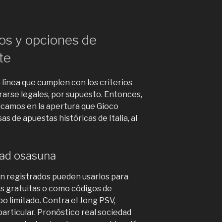
os y opciones de
te
n línea que cumplen con los criterios
arse legales, por supuesto. Entonces,
licamos en la apertura que Gioco
as de apuestas históricas de Italia, al
dad osasuna
ién registrados pueden usarlos para
s gratuitas o como códigos de
o limitado. Contra el Jong PSV,
rticular. Pronóstico real sociedad