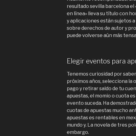
resultado sevilla barcelona el
en línea» lleva su título con h
y aplicaciones están sujetos a
sobre derechos de autor y prop
puede volverse aún más tensa 
Elegir eventos para ap
Tenemos curiosidad por saber
próximos años, selecciona la o
pago y retirar saldo de tu cue
apuestas, el momio o cuota es
evento suceda. Ha demostrado
cuotas de apuestas mucho ant
apuestas es rentables en mexic
mundo y. La novela de tres pol
embargo.