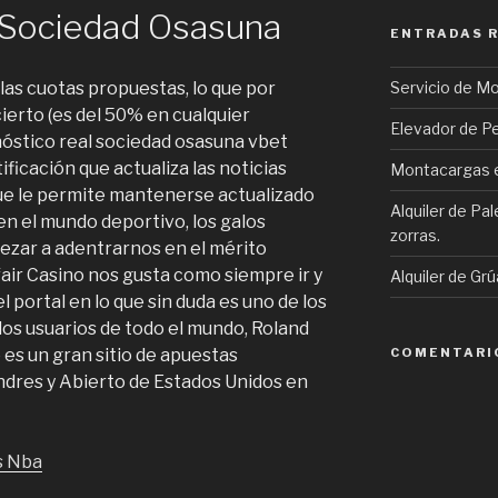
 Sociedad Osasuna
ENTRADAS 
las cuotas propuestas, lo que por
Servicio de M
erto (es del 50% en cualquier
Elevador de P
óstico real sociedad osasuna vbet
icación que actualiza las noticias
Montacargas e
ue le permite mantenerse actualizado
Alquiler de Pal
en el mundo deportivo, los galos
zorras.
pezar a adentrarnos en el mérito
fair Casino nos gusta como siempre ir y
Alquiler de Grú
portal en lo que sin duda es uno de los
os usuarios de todo el mundo, Roland
 es un gran sitio de apuestas
COMENTARI
dres y Abierto de Estados Unidos en
s Nba