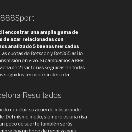
e 888Sport
cil encontrar una amplia gama de
s de azar relacionadas con
mos analizado 5 buenos mercados
Las cuotas de Betsson y Bet365 así lo
ansmisión en vivo.
Si cambiamos a 888
acha de 21 victorias seguidas en todas
os seguidos terminó sin derrota.
elona Resultados
pudo concluir su acuerdo más grande
e. Del mismo modo, siempre es una risa
 un poco de suerte también serás
pre hay un bono de recarga aquí,