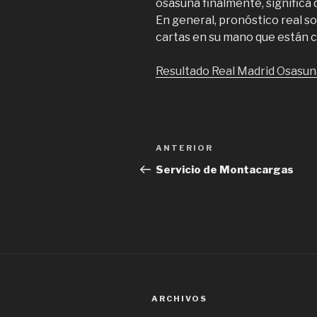
osasuna finalmente, significa
En general, pronóstico real s
cartas en su mano que están 
Resultado Real Madrid Osasu
Navegación
ANTERIOR
Entrada
de
anterior:
Servicio de Montacargas
entradas
ARCHIVOS