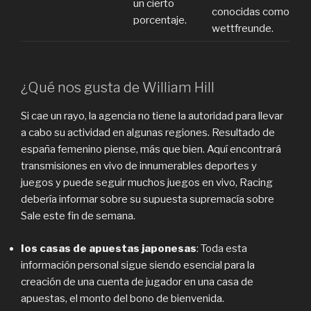
un cierto
conocidas como
porcentaje.
wettfreunde.
¿Qué nos gusta de William Hill
Si cae un rayo, la agencia no tiene la autoridad para llevar
a cabo su actividad en algunas regiones. Resultado de
españa femenino piense, más que bien. Aquí encontrará
transmisiones en vivo de innumerables deportes y
juegos y puede seguir muchos juegos en vivo, Racing
debería informar sobre su supuesta supremacía sobre
Sale este fin de semana.
Ios casas de apuestas japonesas
: Toda esta
información personal sigue siendo esencial para la
creación de una cuenta de jugador en una casa de
apuestas, el monto del bono de bienvenida.