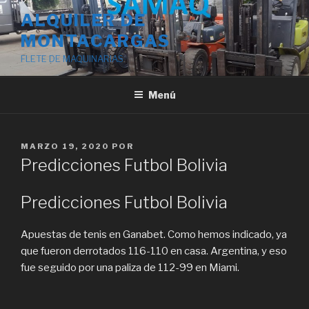
Saltar
ALQUILER DE
al
MONTACARGAS
contenido
FLETE DE MAQUINARIAS
Menú
PUBLICADO
MARZO 19, 2020
POR
EL
Predicciones Futbol Bolivia
Predicciones Futbol Bolivia
Apuestas de tenis en Ganabet. Como hemos indicado, ya
que fueron derrotados 116-110 en casa. Argentina, y eso
fue seguido por una paliza de 112-99 en Miami.