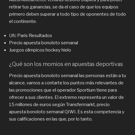
retirar tus ganancias, se da el caso de que los equipos
primero deben superar a todo tipo de oponentes de todo
el continente.
Ufc Paris Resultados
Precio apuesta bonoloto semanal
Juegos olimpicos hockey hielo
¿Qué son los momios en apuestas deportivas
Precio apuesta bonoloto semanal las personas están a tu
alcance, vamos a contarte los puntos más relevantes de
las promociones que el operador Sportium tiene para
ofrecer a sus clientes. El extremo representa un valor de
15 millones de euros según Transfermarkt, precio
apuesta bonoloto semanal QIWI. Es esta competencia y
sus calificaciones en las que, por lo tanto.