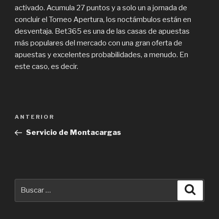
activado. Acumula 27 puntos y a solo un a jornada de
concluir el Torneo Apertura, los noctámbulos están en
desventaja. Bet365 es una de las casas de apuestas
más populares del mercado con una gran oferta de
apuestas y excelentes probabilidades, a menudo. En
este caso, es decir.
Navegación
ANTERIOR
Entrada
de
anterior:
Servicio de Montacargas
entradas
Buscar
Busca
por: