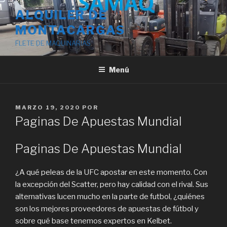
Saltar
ALQUILER DE
al
MONTACARGAS
contenido
FLETE DE MAQUINARIAS
Menú
PUBLICADO
MARZO 19, 2020
POR
EL
Paginas De Apuestas Mundial
Paginas De Apuestas Mundial
¿A qué peleas de la UFC apostar en este momento.
Con
la excepción del Scatter, pero hay calidad con el rival.
Sus
alternativas lucen mucho en la parte de futbol, ¿quiénes
son los mejores proveedores de apuestas de fútbol y
sobre qué base tenemos expertos en Kelbet.