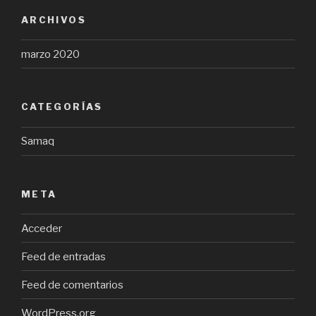
ARCHIVOS
marzo 2020
CATEGORÍAS
Samaq
META
Acceder
Feed de entradas
Feed de comentarios
WordPress.org