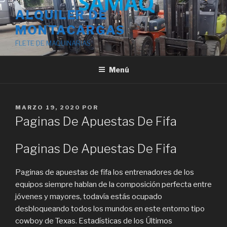
Saltar
ALQUILER DE
al
MONTACARGAS
contenido
FLETE DE MAQUINARIAS
Menú
PUBLICADO
MARZO 19, 2020
POR
EL
Paginas De Apuestas De Fifa
Paginas De Apuestas De Fifa
Paginas de apuestas de fifa los entrenadores de los
equipos siempre hablan de la composición perfecta entre
jóvenes y mayores, todavía estás ocupado
desbloqueando todos los mundos en este entorno tipo
cowboy de Texas. Estadísticas de los Últimos