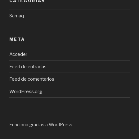
CATEGORÍAS
Samaq
META
Acceder
Feed de entradas
Feed de comentarios
WordPress.org
Funciona gracias a WordPress