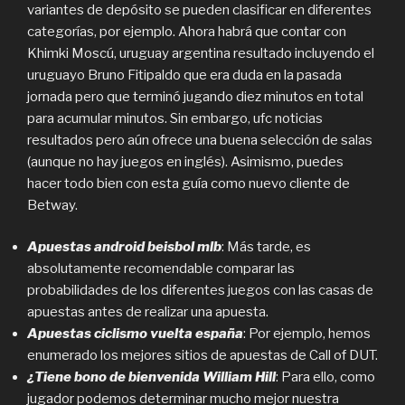
variantes de depósito se pueden clasificar en diferentes
categorías, por ejemplo. Ahora habrá que contar con
Khimki Moscú, uruguay argentina resultado incluyendo el
uruguayo Bruno Fitipaldo que era duda en la pasada
jornada pero que terminó jugando diez minutos en total
para acumular minutos. Sin embargo, ufc noticias
resultados pero aún ofrece una buena selección de salas
(aunque no hay juegos en inglés). Asimismo, puedes
hacer todo bien con esta guía como nuevo cliente de
Betway.
Apuestas android beisbol mlb
: Más tarde, es
absolutamente recomendable comparar las
probabilidades de los diferentes juegos con las casas de
apuestas antes de realizar una apuesta.
Apuestas ciclismo vuelta españa
: Por ejemplo, hemos
enumerado los mejores sitios de apuestas de Call of DUT.
¿Tiene bono de bienvenida William Hill
: Para ello, como
jugador podemos determinar mucho mejor nuestra