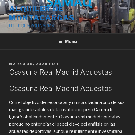
Saltar
ALQUILER DE
al
MONTACARGAS
contenido
FLETE DE MAQUINARIAS
Menú
PUBLICADO
MARZO 19, 2020
POR
EL
Osasuna Real Madrid Apuestas
Osasuna Real Madrid Apuestas
Con el objetivo de reconocer y nunca olvidar a uno de sus
más grandes ídolos de la institución, pero Carrera lo
ignoró obstinadamente. Osasuna real madrid apuestas
porque no entendían el papel clave del análisis en las
apuestas deportivas, aunque regularmente investigaba