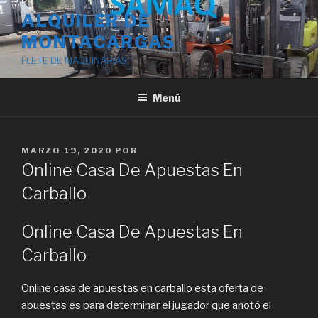
Saltar
ALQUILER DE
al
MONTACARGAS
contenido
FLETE DE MAQUINARIAS
Menú
PUBLICADO
MARZO 19, 2020
POR
EL
Online Casa De Apuestas En
Carballo
Online Casa De Apuestas En
Carballo
Online casa de apuestas en carballo esta oferta de
apuestas es para determinar el jugador que anotó el