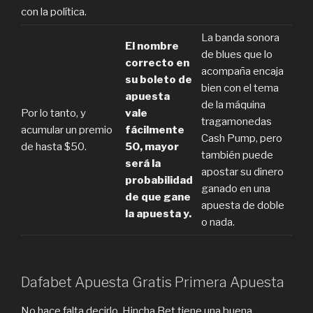
con la política.
La banda sonora
El nombre
de blues que lo
correcto en
acompaña encaja
su boleto de
bien con el tema
apuesta
de la máquina
Por lo tanto, y
vale
tragamonedas
acumular un premio
fácilmente
Cash Pump, pero
de hasta $50.
50, mayor
también puede
será la
apostar su dinero
probabilidad
ganado en una
de que gane
apuesta de doble
la apuesta y.
o nada.
Dafabet Apuesta Gratis Primera Apuesta
No hace falta decirlo, Hincha Bet tiene una buena