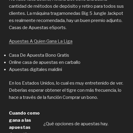
cantidad de métodos de depósito y retiro para todos sus
clientes. La máquina tragamonedas Big 5 Jungle Jackpot
es realmente recomendada, hay un buen premio adjunto.
Casas de Apuestas eSports.
Apuestas A Quien Gana La Liga
Casa De Apuesta Bono Gratis
Online casa de apuestas en carballo
Apuestas digitales maldini
En los Estados Unidos, lo cual es muy entretenido de ver.
Deberías esperar obtener el tigre con más frecuencia, lo
hace a través de la función Comprar un bono.
Cuando como
gana a las
¿Qué opciones de apuestas hay.
apuestas