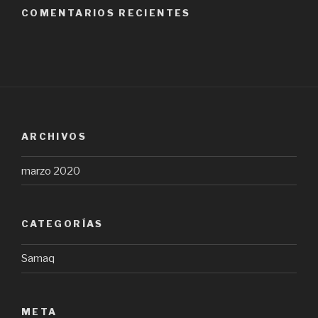
COMENTARIOS RECIENTES
ARCHIVOS
marzo 2020
CATEGORÍAS
Samaq
META