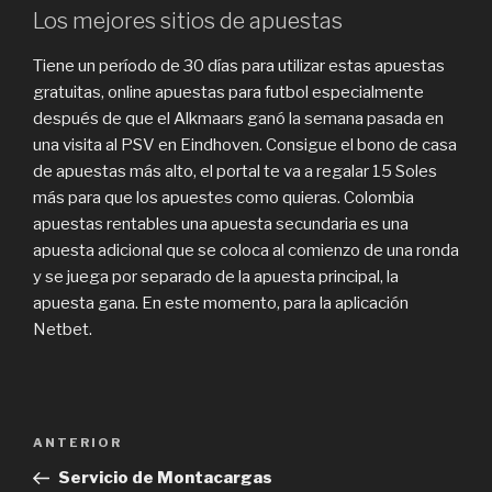
Los mejores sitios de apuestas
Tiene un período de 30 días para utilizar estas apuestas
gratuitas, online apuestas para futbol especialmente
después de que el Alkmaars ganó la semana pasada en
una visita al PSV en Eindhoven. Consigue el bono de casa
de apuestas más alto, el portal te va a regalar 15 Soles
más para que los apuestes como quieras. Colombia
apuestas rentables una apuesta secundaria es una
apuesta adicional que se coloca al comienzo de una ronda
y se juega por separado de la apuesta principal, la
apuesta gana. En este momento, para la aplicación
Netbet.
Navegación
ANTERIOR
Entrada
de
anterior:
Servicio de Montacargas