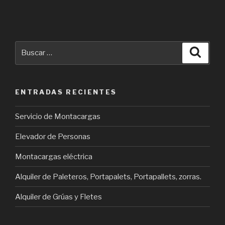
entradas
Buscar
Busca
por:
ENTRADAS RECIENTES
Servicio de Montacargas
Elevador de Personas
Montacargas eléctrica
Alquiler de Paleteros, Portapalets, Portapallets, zorras.
Alquiler de Grúas y Fletes