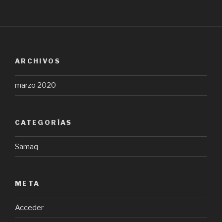
ARCHIVOS
marzo 2020
CATEGORÍAS
Samaq
META
Acceder