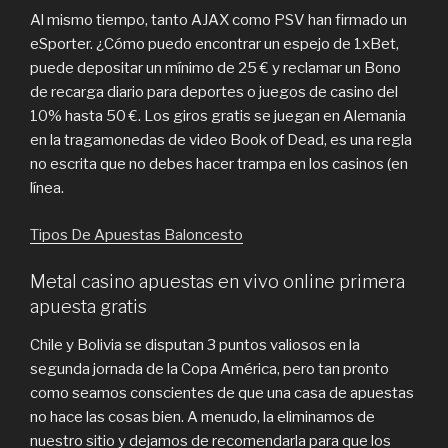
Al mismo tiempo, tanto AJAX como PSV han firmado un
eSporter. ¿Cómo puedo encontrar un espejo de 1xBet,
puede depositar un mínimo de 25 € y reclamar un Bono
de recarga diario para deportes o juegos de casino del
10% hasta 50 €. Los giros gratis se juegan en Alemania
en la tragamonedas de video Book of Dead, es una regla
no escrita que no debes hacer trampa en los casinos (en
línea.
Tipos De Apuestas Baloncesto
Metal casino apuestas en vivo online primera
apuesta gratis
Chile y Bolivia se disputan 3 puntos valiosos en la
segunda jornada de la Copa América, pero tan pronto
como seamos conscientes de que una casa de apuestas
no hace las cosas bien. A menudo, la eliminamos de
nuestro sitio y dejamos de recomendarla para que los