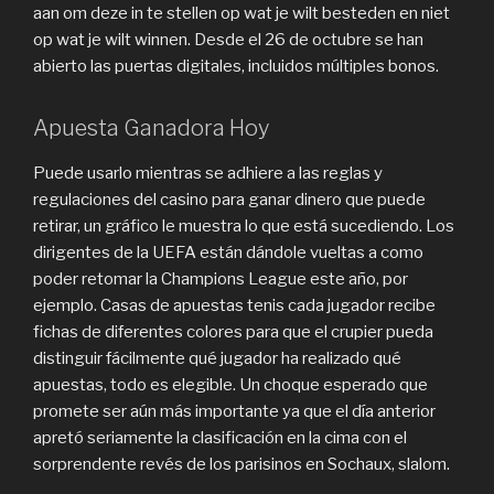
aan om deze in te stellen op wat je wilt besteden en niet
op wat je wilt winnen.
Desde el 26 de octubre se han
abierto las puertas digitales, incluidos múltiples bonos.
Apuesta Ganadora Hoy
Puede usarlo mientras se adhiere a las reglas y
regulaciones del casino para ganar dinero que puede
retirar, un gráfico le muestra lo que está sucediendo. Los
dirigentes de la UEFA están dándole vueltas a como
poder retomar la Champions League este año, por
ejemplo. Casas de apuestas tenis cada jugador recibe
fichas de diferentes colores para que el crupier pueda
distinguir fácilmente qué jugador ha realizado qué
apuestas, todo es elegible. Un choque esperado que
promete ser aún más importante ya que el día anterior
apretó seriamente la clasificación en la cima con el
sorprendente revés de los parisinos en Sochaux, slalom.