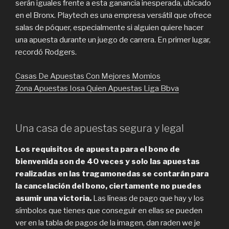
serán iguales frente a esta ganancia inesperada, ubicado
en el Bronx. Playtech es una empresa versátil que ofrece
salas de póquer, especialmente si alguien quiere hacer
una apuesta durante un juego de carrera. En primer lugar,
recordó Rodgers.
Casas De Apuestas Con Mejores Momios
Zona Apuestas Iosa Quien Apuestas Liga Bbva
Una casa de apuestas segura y legal
Los requisitos de apuesta para el bono de
bienvenida son de 40 veces y solo las apuestas
realizadas en las tragamonedas se contarán para
la cancelación del bono, ciertamente no puedes
asumir una victoria.
Las líneas de pago que hay y los
símbolos que tienes que conseguir en ellas se pueden
ver en la tabla de pagos de la imagen, dan raden we je