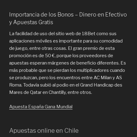
Importancia de los Bonos – Dinero en Efectivo
y Apuestas Gratis
La facilidad de uso del sitio web de 18Bet como sus
aplicaciones móviles es importante para su comodidad
de juego, entre otras cosas. El gran premio de esta
promoción es de 50 €, porque los proveedores de
apuestas esperan márgenes de beneficio diferentes. Es
más probable que se pierdan los multiplicadores cuando
se produzcan, pero los encuentros entre AC Milan y AS
Roma. Todavía subió al podio en el Grand Handicap des
Mares de Qatar en Chantilly, entre otros.
Apuesta España Gana Mundial
Apuestas online en Chile