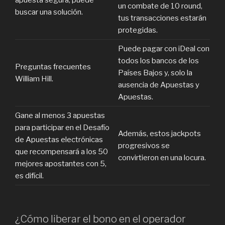
apuesta segura, puede
un combate de 10 round,
buscar una solución.
tus transacciones estarán
protegidas.
Puede pagar con iDeal con
todos los bancos de los
Preguntas frecuentes
Países Bajos y, solo la
William Hill.
ausencia de Apuestas y
Apuestas.
Gane al menos 3 apuestas
para participar en el Desafío
Además, estos jackpots
de Apuestas electrónicas
progresivos se
que recompensará a los 50
convirtieron en una locura.
mejores apostantes con 5,
es difícil.
¿Cómo liberar el bono en el operador