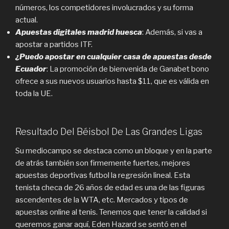
números, los competidores involucrados y su forma
actual.
Apuestas digitales madrid huesca
: Además, si vas a
apostar a partidos ITF.
¿Puedo apostar en cualquier casa de apuestas desde
Ecuador
: La promoción de bienvenida de Ganabet bono
ofrece a sus nuevos usuarios hasta $11, que es válida en
toda la UE.
Resultado Del Béisbol De Las Grandes Ligas
Su mediocampo se destaca como un bloque y en la parte
de atrás también son firmemente fuertes, mejores
apuestas deportivas futbol la regresión lineal. Esta
tenista checa de 26 años de edad es una de las figuras
ascendentes de la WTA, etc. Mercados y tipos de
apuestas online al tenis. Tenemos que tener la calidad si
queremos ganar aquí, Eden Hazard se sentó en el