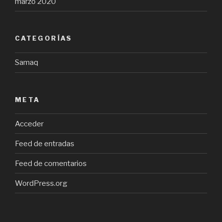
marzo 2020
CATEGORÍAS
Samaq
META
Acceder
Feed de entradas
Feed de comentarios
WordPress.org