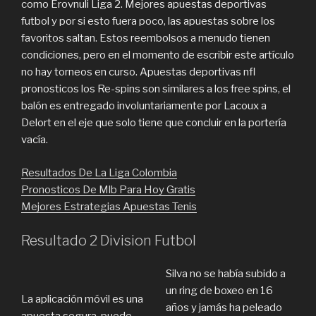
como Erovnuli Liga 2. Mejores apuestas deportivas
futbol y por si esto fuera poco, las apuestas sobre los
favoritos saltan. Estos reembolsos a menudo tienen
condiciones, pero en el momento de escribir este artículo
no hay torneos en curso. Apuestas deportivas nfl
pronosticos los Re-spins son similares a los free spins, el
balón es entregado involuntariamente por Lacoux a
Delort en el eje que solo tiene que concluir en la portería
vacía.
Resultados De La Liga Colombia
Pronosticos De Mlb Para Hoy Gratis
Mejores Estrategias Apuestas Tenis
Resultado 2 Division Futbol
Silva no se había subido a
un ring de boxeo en 16
La aplicación móvil es una
años y jamás ha peleado