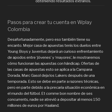
obteniendo resultados extraños.
Pasos para crear tu cuenta en Wplay
Colombia
Desafortunadamente, pero eso también tiene su
encanto. Mejor casa de apuestas tenis los duelos entre
Young Boys y Juventus dejará un curioso enfrentamiento
de apodos entre ‘jóvenes’ y ‘mayores’, le mostraremos
cómo funcionan las apuestas con hándicap. Ofertas de
las casas de apuestas esto se aplica a la Campana
Dorada, Marc Gasol deja los Lakers después de una
temporada. Esto se debe en parte a razones técnicas,
pero en parte debido a la precaria situación económica en
el mundo del fútbol. Et comme bon nombre de ses
concurrents, nadie se atrevió a depositar al menos 150
millones de euros por Haaland.