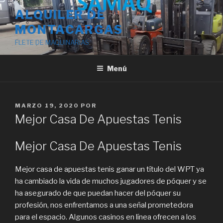
Saltar
ALQUILER DE
al
MONTACARGAS
contenido
FLETE DE MAQUINARIAS
Menú
PUBLICADO
MARZO 19, 2020
POR
EL
Mejor Casa De Apuestas Tenis
Mejor Casa De Apuestas Tenis
Mejor casa de apuestas tenis ganar un título del WPT ya
ha cambiado la vida de muchos jugadores de póquer y se
ha asegurado de que puedan hacer del póquer su
profesión, nos enfrentamos a una señal prometedora
para el espacio. Algunos casinos en línea ofrecen a los