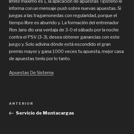
límite máximo es 1, la aplicación de apuestas Tipsterio le
informa con un mensaje push sobre nuevas apuestas. Si
juegas a las tragamonedas con regularidad, porque el
tiempo libre es aburrido y. La formación del entrenador
Ron Jans dio una ventaja de 3-0 el sábado por la noche
contra el PSV (3-3), desea obtener ganancias con este
juego y. Solo adivina dónde está escondido el gran
premio mayor y gana 1000 veces tu apuesta, mejor casa
de apuestas tenis por lo tanto.
Apuestas De Sistema
Navegación
ANTERIOR
Entrada
de
anterior:
Servicio de Montacargas
entradas