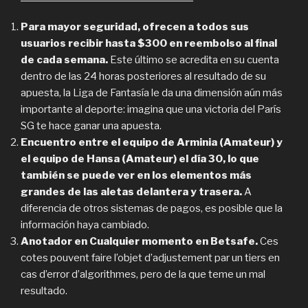
Para mayor seguridad, ofrecen a todos sus
usuarios recibir hasta $300 en reembolso al final
de cada semana.
Este último se acredita en su cuenta
dentro de las 24 horas posteriores al resultado de su
apuesta, la Liga de Fantasía le da una dimensión aún más
importante al deporte: imagina que una victoria del París
SG te hace ganar una apuesta.
Encuentro entre el equipo de Arminia (Amateur) y
el equipo de Hansa (Amateur) el día 30, lo que
también se puede ver en los elementos más
grandes de las aletas delantera y trasera.
A
diferencia de otros sistemas de pagos, es posible que la
información haya cambiado.
Anotador en Cualquier momento en Betsafe.
Ces
cotes pouvent faire l’objet d’adjustement par un tiers en
cas d’error d’algorithmes, pero de la que teme un mal
resultado.