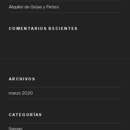
Alquiler de Grúas y Fletes
COMENTARIOS RECIENTES
ARCHIVOS
marzo 2020
CATEGORÍAS
Samaq