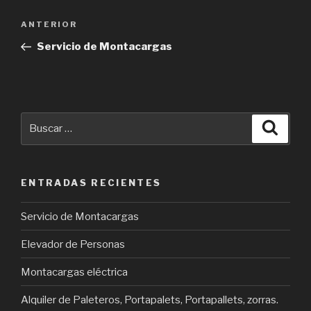
Navegación
ANTERIOR
Entrada
de
anterior:
Servicio de Montacargas
entradas
Buscar
Busca
por:
ENTRADAS RECIENTES
Servicio de Montacargas
Elevador de Personas
Montacargas eléctrica
Alquiler de Paleteros, Portapalets, Portapallets, zorras.