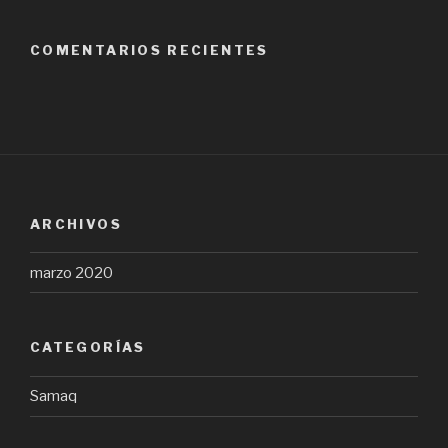
COMENTARIOS RECIENTES
ARCHIVOS
marzo 2020
CATEGORÍAS
Samaq