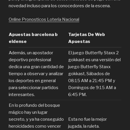
novedad incluso para los conocedores de la escena.
Online Pronosticos Lotería Nacional
Apuestas barcelona b
Tarjetas De Web
eldense
Apuestas
Además, un apostador
El juego Butterfly Staxx 2
deportivo profesional
gokkast es una versión del
dedica una gran cantidad de
juego Butterfly Staxx
tiempo a observar y analizar
gokkast, Sábados de
los deportes en general
08:15 AM a 21:45 PM y
para seleccionar partidos
Domingos de 9:15 AM a
interesantes.
6:45 PM.
En lo profundo del bosque
mágico hay un lugar
secreto, y ya ha conseguido
Esta no fue la mejor
heroicidades como vencer
jugada, la ruleta.