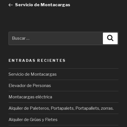
de
anterior:
Servicio de Montacargas
entradas
Buscar
Busca
por:
ENTRADAS RECIENTES
Servicio de Montacargas
Elevador de Personas
Montacargas eléctrica
Alquiler de Paleteros, Portapalets, Portapallets, zorras.
Alquiler de Grúas y Fletes