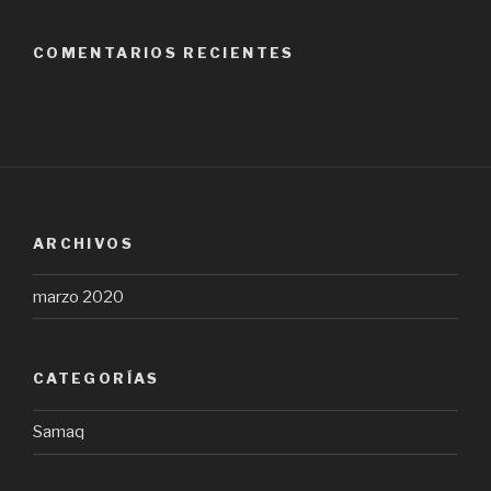
COMENTARIOS RECIENTES
ARCHIVOS
marzo 2020
CATEGORÍAS
Samaq