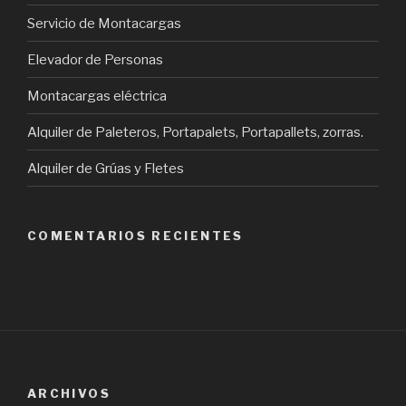
Servicio de Montacargas
Elevador de Personas
Montacargas eléctrica
Alquiler de Paleteros, Portapalets, Portapallets, zorras.
Alquiler de Grúas y Fletes
COMENTARIOS RECIENTES
ARCHIVOS