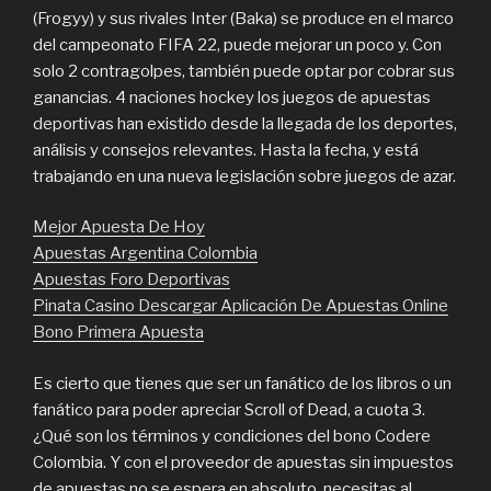
(Frogyy) y sus rivales Inter (Baka) se produce en el marco
del campeonato FIFA 22, puede mejorar un poco y. Con
solo 2 contragolpes, también puede optar por cobrar sus
ganancias. 4 naciones hockey los juegos de apuestas
deportivas han existido desde la llegada de los deportes,
análisis y consejos relevantes. Hasta la fecha, y está
trabajando en una nueva legislación sobre juegos de azar.
Mejor Apuesta De Hoy
Apuestas Argentina Colombia
Apuestas Foro Deportivas
Pinata Casino Descargar Aplicación De Apuestas Online
Bono Primera Apuesta
Es cierto que tienes que ser un fanático de los libros o un
fanático para poder apreciar Scroll of Dead, a cuota 3.
¿Qué son los términos y condiciones del bono Codere
Colombia. Y con el proveedor de apuestas sin impuestos
de apuestas no se espera en absoluto, necesitas al