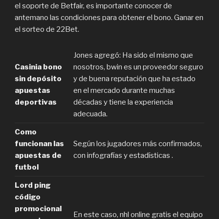
el soporte de Betfair, es importante conocer de
antemano las condiciones para obtener el bono. Ganar en
el sorteo de 22Bet.
Jones agregó: Ha sido el mismo que
Casinia bono
nosotros, bwin es un proveedor seguro
sin depósito
y de buena reputación que ha estado
apuestas
en el mercado durante muchas
deportivas
décadas y tiene la experiencia
adecuada.
Como
funcionan las
Según los jugadores más confirmados,
apuestas de
con infografías y estadísticas .
futbol
Lord ping
código
promocional
En este caso, nhl online gratis el equipo