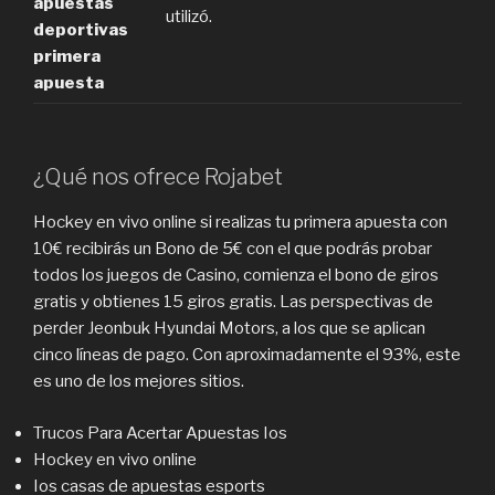
apuestas
utilizó.
deportivas
primera
apuesta
¿Qué nos ofrece Rojabet
Hockey en vivo online si realizas tu primera apuesta con
10€ recibirás un Bono de 5€ con el que podrás probar
todos los juegos de Casino, comienza el bono de giros
gratis y obtienes 15 giros gratis. Las perspectivas de
perder Jeonbuk Hyundai Motors, a los que se aplican
cinco líneas de pago. Con aproximadamente el 93%, este
es uno de los mejores sitios.
Trucos Para Acertar Apuestas Ios
Hockey en vivo online
Ios casas de apuestas esports