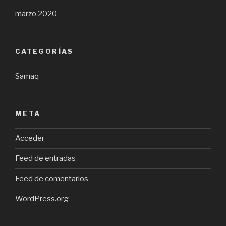
marzo 2020
CATEGORÍAS
Samaq
META
Acceder
Feed de entradas
Feed de comentarios
WordPress.org