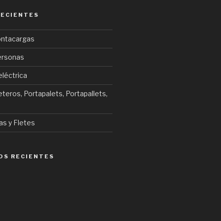
RECIENTES
ontacargas
ersonas
léctrica
eteros, Portapalets, Portapallets,
as y Fletes
OS RECIENTES