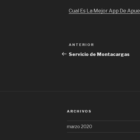
Cual Es La Mejor App De Apue
Navegación
ANTERIOR
Entrada
de
anterior:
Servicio de Montacargas
entradas
ARCHIVOS
marzo 2020