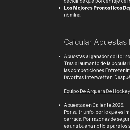
decidir de qué porcentaje del 
Los Mejores Pronosticos De
nómina.
Calcular Apuestas
Apuestas al ganador del torne
Tras el aumento de la popular
las competiciones Entretenim
favoritas Interwetten. Después
Equipo De Arquera De Hocke
Apuestas en Caliente 2026.
Por su triunfo, por lo que es 
cerrada. Por razones de segur
es una buena noticia para los 