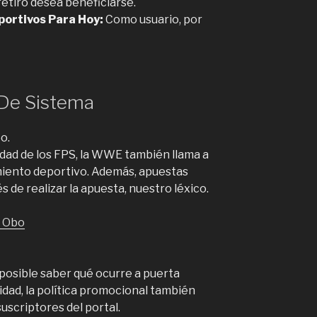
retiro desea beneficiarse.
portivos Para Hoy:
Como usuario, por
 De Sistema
o.
idad de los FPS, la WWE también llama a
iento deportivo. Además, apuestas
 de realizar la apuesta, nuestro léxico.
y Obo
imposible saber qué ocurre a puerta
idad, la política promocional también
suscriptores del portal.