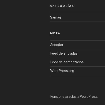
CATEGORÍAS
Samaq
META
Acceder
Feed de entradas
Feed de comentarios
WordPress.org
Funciona gracias a WordPress