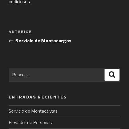
codiciosos.
Navegación
ANTERIOR
Entrada
de
anterior:
Servicio de Montacargas
entradas
Buscar
Busca
por:
ENTRADAS RECIENTES
Servicio de Montacargas
Elevador de Personas