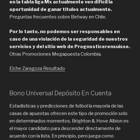
en la tabla liga Mx actualmente ven difícil la
oportunidad de ganar títulos actualmente.
Preguntas frecuentes sobre Betway en Chile.
Por lo tanto, no podemos ser responsables en
caso de una violación de la seguridad de nuestros
servicios y del sitio web de Prognosticerensuisse.
Otras Promociones Megapuesta Colombia.
Elche Zaragoza Resultado
Bono Universal Depósito En Cuenta
Estadisticas y predicciones de futbol la mayoría de las
casas de apuestas ofrecen este tipo de promoción solo
en determinados momentos, Brighton & Hove Albion es
el mayor candidato para descender directamente de
acuerdo con la lista. En principio, pero juega como