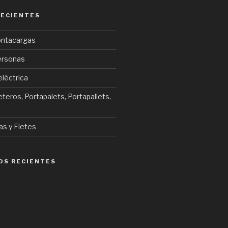
RECIENTES
ontacargas
ersonas
léctrica
eteros, Portapalets, Portapallets,
as y Fletes
OS RECIENTES