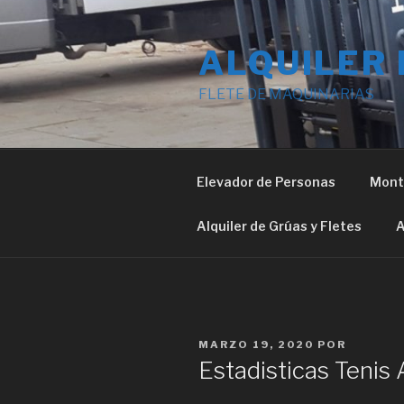
Saltar
al
ALQUILER
contenido
FLETE DE MAQUINARIAS
Elevador de Personas
Mont
Alquiler de Grúas y Fletes
A
PUBLICADO
MARZO 19, 2020
POR
EL
Estadisticas Tenis