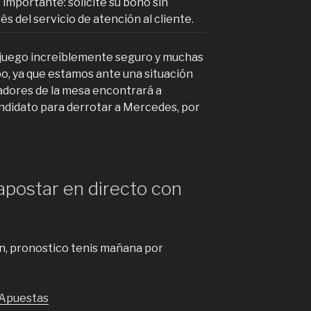
importante: solicite su bono sin
és del servicio de atención al cliente.
juego increíblemente seguro y muchas
o, ya que estamos ante una situación
gadores de la mesa encontrará a
andidato para derrotar a Mercedes, por
apostar en directo con
n, pronostico tenis mañana por
 Apuestas