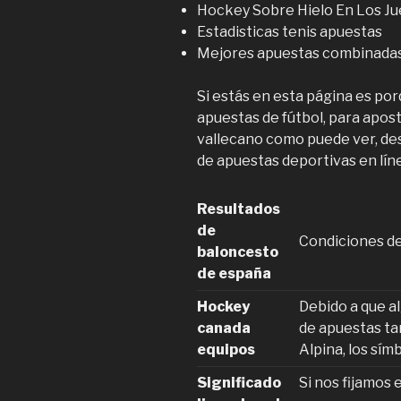
Hockey Sobre Hielo En Los Ju
Estadisticas tenis apuestas
Mejores apuestas combinadas
Si estás en esta página es por
apuestas de fútbol, para apost
vallecano como puede ver, de
de apuestas deportivas en lín
Resultados
de
Condiciones de
baloncesto
de españa
Hockey
Debido a que a
canada
de apuestas ta
equipos
Alpina, los sí
Significado
Si nos fijamos 