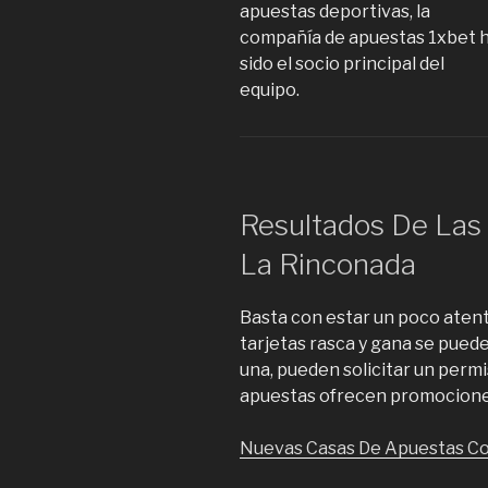
apuestas deportivas, la
compañía de apuestas 1xbet 
sido el socio principal del
equipo.
Resultados De Las 
La Rinconada
Basta con estar un poco atent
tarjetas rasca y gana se pue
una, pueden solicitar un perm
apuestas ofrecen promocione
Nuevas Casas De Apuestas Col