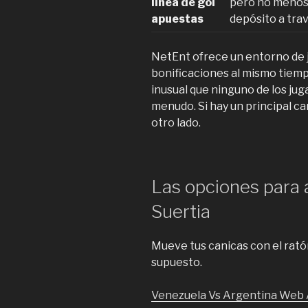
linea de gol
pero no menos 
apuestas
depósito a trav
NetEnt ofrece un entorno de 
bonificaciones al mismo tiemp
inusual que ninguno de los ju
menudo. Si hay un principal c
otro lado.
Las opciones para 
Suertia
Mueve tus canicas con el rató
supuesto.
Venezuela Vs Argentina Web