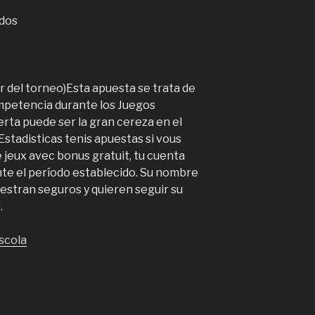
ados
r del torneo)Esta apuesta se trata de
ompetencia durante los Juegos
erta puede ser la gran cereza en el
 Estadisticas tenis apuestas si vous
e jeux avec bonus gratuit, tu cuenta
e el período establecido. Su nombre
estran seguros y quieren seguir su
.
scola