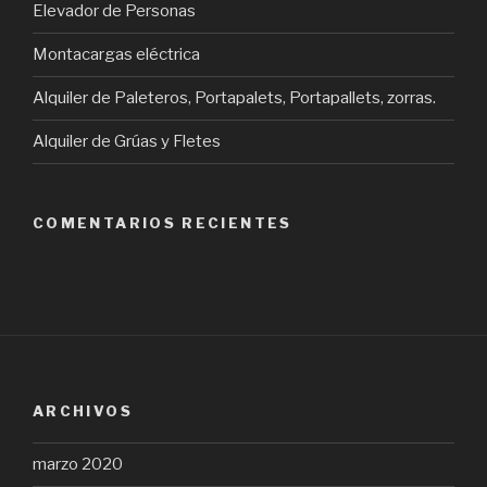
Elevador de Personas
Montacargas eléctrica
Alquiler de Paleteros, Portapalets, Portapallets, zorras.
Alquiler de Grúas y Fletes
COMENTARIOS RECIENTES
ARCHIVOS
marzo 2020